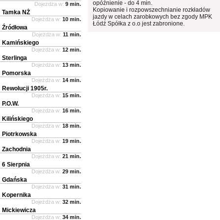
opóźnienie - do 4 min.
Dojeżdża w:
9 min.
Kopiowanie i rozpowszechnianie rozkładów
Tamka NŻ
jazdy w celach zarobkowych bez zgody MPK
Dojeżdża w:
10 min.
Łódź Spółka z o.o jest zabronione.
Źródłowa
Dojeżdża w:
11 min.
Kamińskiego
Dojeżdża w:
12 min.
Sterlinga
Dojeżdża w:
13 min.
Pomorska
Dojeżdża w:
14 min.
Rewolucji 1905r.
Dojeżdża w:
15 min.
P.O.W.
Dojeżdża w:
16 min.
Kilińskiego
Dojeżdża w:
18 min.
Piotrkowska
Dojeżdża w:
19 min.
Zachodnia
Dojeżdża w:
21 min.
6 Sierpnia
Dojeżdża w:
29 min.
Gdańska
Dojeżdża w:
31 min.
Kopernika
Dojeżdża w:
32 min.
Mickiewicza
Dojeżdża w:
34 min.