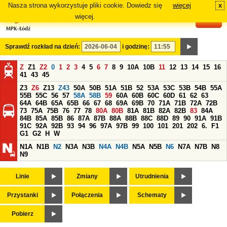
Nasza strona wykorzystuje pliki cookie. Dowiedz się
więcej
x
#
więcej.
Sprawdź rozkład na dzień:
i godzinę:
Z
Z1
Z2
0
1
2
3
4
5
6
7
8
9
10A
10B
11
12
13
14
15
16
41
43
45
Z3
Z6
Z13
Z43
50A
50B
51A
51B
52
53A
53C
53B
54B
55A
55B
55C
56
57
58A
58B
59
60A
60B
60C
60D
61
62
63
64A
64B
65A
65B
66
67
68
69A
69B
70
71A
71B
72A
72B
73
75A
75B
76
77
78
80A
80B
81A
81B
82A
82B
83
84A
84B
85A
85B
86
87A
87B
88A
88B
88C
88D
89
90
91A
91B
91C
92A
92B
93
94
96
97A
97B
99
100
101
201
202
6.
F1
G1
G2
H
W
N1A
N1B
N2
N3A
N3B
N4A
N4B
N5A
N5B
N6
N7A
N7B
N8
N9
Linie
Zmiany
Utrudnienia
Przystanki
Połączenia
Schematy
Pobierz