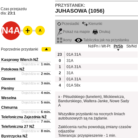
PRZYSTANEK:
Czas przejazdu
JUHASOWA (1056)
dla:
23:1
Przesiadki
Kierunki
N4A
A
Pokaż na mapie
Drukuj
ikony
Tabliczka jak na przystanku
Nd/Pn i Wt-Pt
Pt/Sb
Sb/Nd
Poprzednie przystanki
23
01A
31A
Kasprowy Wierch NŻ
0
31A
Dojeżdża w:
1 min.
1
01A
31A
Potokowa NŻ
2
31A
Dojeżdża w:
2 min.
Giewont
3
01A
31A
Dojeżdża w:
3 min.
4
01A
58x
Pieniny
Dojeżdża w:
4 min.
x - Piłsudskiego (tunelem), Mickiewicza,
Weselna
Bandurskiego, Waltera-Janke, Nowe Sady
Dojeżdża w:
5 min.
A
Chmurna
Dojeżdża w:
6 min.
Wszystkie przystanki na nocnych liniach
Telefoniczna Zajezdnia NŻ
autobusowych są na żądanie.
Dojeżdża w:
7 min.
Telefoniczna 27 NŻ
Zakłócenia ruchu powodują zmiany czasów
Dojeżdża w:
8 min.
odjazdów
Tolerancja: przyspieszenie - 1 min.
Bystrzycka NŻ