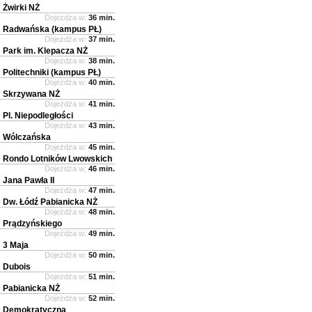
Żwirki NŻ
Dojeżdża w:
36 min.
Radwańska (kampus PŁ)
Dojeżdża w:
37 min.
Park im. Klepacza NŻ
Dojeżdża w:
38 min.
Politechniki (kampus PŁ)
Dojeżdża w:
40 min.
Skrzywana NŻ
Dojeżdża w:
41 min.
Pl. Niepodległości
Dojeżdża w:
43 min.
Wólczańska
Dojeżdża w:
45 min.
Rondo Lotników Lwowskich
Dojeżdża w:
46 min.
Jana Pawła II
Dojeżdża w:
47 min.
Dw. Łódź Pabianicka NŻ
Dojeżdża w:
48 min.
Prądzyńskiego
Dojeżdża w:
49 min.
3 Maja
Dojeżdża w:
50 min.
Dubois
Dojeżdża w:
51 min.
Pabianicka NŻ
Dojeżdża w:
52 min.
Demokratyczna