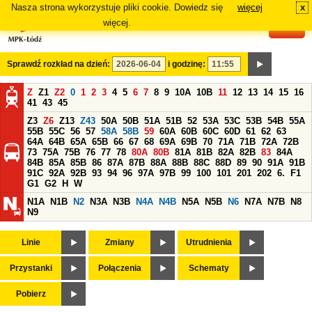
Nasza strona wykorzystuje pliki cookie. Dowiedz się
więcej
x
#
więcej.
Sprawdź rozkład na dzień:
i godzinę:
Z
Z1
Z2
0
1
2
3
4
5
6
7
8
9
10A
10B
11
12
13
14
15
16
41
43
45
Z3
Z6
Z13
Z43
50A
50B
51A
51B
52
53A
53C
53B
54B
55A
55B
55C
56
57
58A
58B
59
60A
60B
60C
60D
61
62
63
64A
64B
65A
65B
66
67
68
69A
69B
70
71A
71B
72A
72B
73
75A
75B
76
77
78
80A
80B
81A
81B
82A
82B
83
84A
84B
85A
85B
86
87A
87B
88A
88B
88C
88D
89
90
91A
91B
91C
92A
92B
93
94
96
97A
97B
99
100
101
201
202
6.
F1
G1
G2
H
W
N1A
N1B
N2
N3A
N3B
N4A
N4B
N5A
N5B
N6
N7A
N7B
N8
N9
Linie
Zmiany
Utrudnienia
Przystanki
Połączenia
Schematy
Pobierz