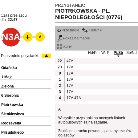
PRZYSTANEK:
PIOTRKOWSKA - PL.
Czas przejazdu
NIEPODLEGŁOŚCI (0776)
dla:
22:47
Przesiadki
Kierunki
N3A
A
Pokaż na mapie
ikony
Nd/Pn i Wt-Pt
Pt/Sb
Sb/Nd
Poprzednie przystanki
22
47A
23
17A
Gdańska
0
17A
1 Maja
1
17A
2
17A
Zielona
3
17A
6 Sierpnia
4
17A
47A
Piotrkowska
A
Sienkiewicza
Wszystkie przystanki na nocnych liniach
autobusowych są na żądanie.
Roosevelta
Zakłócenia ruchu powodują zmiany czasów
Piłsudskiego
odjazdów