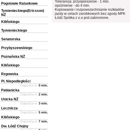
Tolerancja: przyspieszenie - 1 min.
Pogotowie Ratunkowe
opóźnienie - do 4 min.
Kopiowanie i rozpowszechnianie rozkładów
Tymienieckiego(Ericsson)
jazdy w celach zarobkowych bez zgody MPK
NŻ
Łódź Spółka z o.o jest zabronione.
Kilińskiego
Tymienieckiego
Senatorska
Przybyszewskiego
Poznańska NŻ
Kilińskiego
Rzgowska
Pl. Niepodległości
Dojeżdża w:
0 min.
Pabianicka
Dojeżdża w:
2 min.
Unicka NŻ
Dojeżdża w:
3 min.
Lecznicza
Dojeżdża w:
5 min.
Kilińskiego
Dojeżdża w:
7 min.
Dw. Łódź Chojny