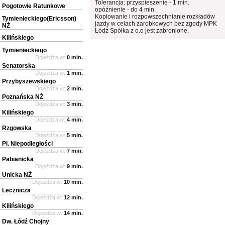
Tolerancja: przyspieszenie - 1 min.
Pogotowie Ratunkowe
opóźnienie - do 4 min.
Kopiowanie i rozpowszechnianie rozkładów
Tymienieckiego(Ericsson)
jazdy w celach zarobkowych bez zgody MPK
NŻ
Łódź Spółka z o.o jest zabronione.
Kilińskiego
Tymienieckiego
Dojeżdża w:
0 min.
Senatorska
Dojeżdża w:
1 min.
Przybyszewskiego
Dojeżdża w:
2 min.
Poznańska NŻ
Dojeżdża w:
3 min.
Kilińskiego
Dojeżdża w:
4 min.
Rzgowska
Dojeżdża w:
5 min.
Pl. Niepodległości
Dojeżdża w:
7 min.
Pabianicka
Dojeżdża w:
9 min.
Unicka NŻ
Dojeżdża w:
10 min.
Lecznicza
Dojeżdża w:
12 min.
Kilińskiego
Dojeżdża w:
14 min.
Dw. Łódź Chojny