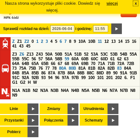
Nasza strona wykorzystuje pliki cookie. Dowiedz się
więcej
x
#
więcej.
Sprawdź rozkład na dzień:
i godzinę:
Z
Z1
Z2
0
1
2
3
4
5
6
7
8
9
10A
10B
11
12
13
14
15
16
41
43
45
Z3
Z6
Z13
Z43
50A
50B
51A
51B
52
53A
53C
53B
54B
55A
55B
55C
56
57
58A
58B
59
60A
60B
60C
60D
61
62
63
64A
64B
65A
65B
66
67
68
69A
69B
70
71A
71B
72A
72B
73
75A
75B
76
77
78
80A
80B
81A
81B
82A
82B
83
84A
84B
85A
85B
86
87A
87B
88A
88B
88C
88D
89
90
91A
91B
91C
92A
92B
93
94
96
97A
97B
99
100
101
201
202
6.
F1
G1
G2
H
W
N1A
N1B
N2
N3A
N3B
N4A
N4B
N5A
N5B
N6
N7A
N7B
N8
N9
Linie
Zmiany
Utrudnienia
Przystanki
Połączenia
Schematy
Pobierz