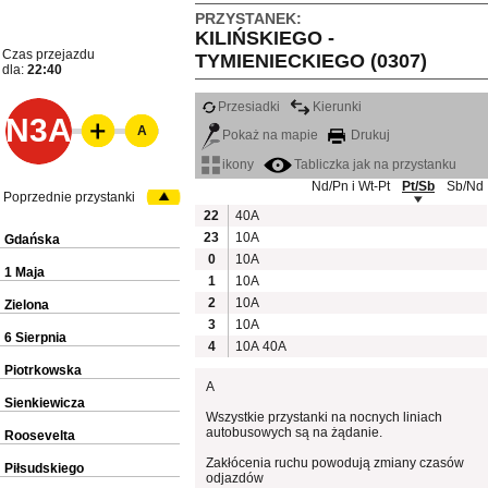
PRZYSTANEK:
KILIŃSKIEGO -
Czas przejazdu
TYMIENIECKIEGO (0307)
dla:
22:40
Przesiadki
Kierunki
N3A
A
Pokaż na mapie
Drukuj
ikony
Tabliczka jak na przystanku
Nd/Pn i Wt-Pt
Pt/Sb
Sb/Nd
Poprzednie przystanki
22
40A
23
10A
Gdańska
0
10A
1 Maja
1
10A
2
10A
Zielona
3
10A
6 Sierpnia
4
10A
40A
Piotrkowska
A
Sienkiewicza
Wszystkie przystanki na nocnych liniach
autobusowych są na żądanie.
Roosevelta
Zakłócenia ruchu powodują zmiany czasów
Piłsudskiego
odjazdów