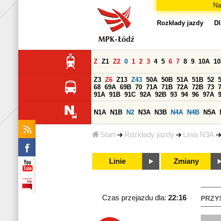
Na
Rozkłady jazdy
Dl
Z
Z1
Z2
0
1
2
3
4
5
6
7
8
9
10A
1
Z3
Z6
Z13
Z43
50A
50B
51A
51B
52
68
69A
69B
70
71A
71B
72A
72B
73
91A
91B
91C
92A
92B
93
94
96
97A
N1A
N1B
N2
N3A
N3B
N4A
N4B
N5A
Start
Rozkłady jazdy
Linia N3A
Linie
Zmiany
Czas przejazdu dla:
22:16
PRZY