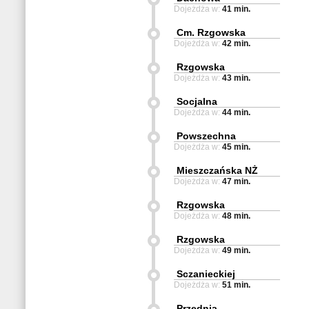
Dojeżdża w:
41 min.
Cm. Rzgowska
Dojeżdża w:
42 min.
Rzgowska
Dojeżdża w:
43 min.
Socjalna
Dojeżdża w:
44 min.
Powszechna
Dojeżdża w:
45 min.
Mieszczańska NŻ
Dojeżdża w:
47 min.
Rzgowska
Dojeżdża w:
48 min.
Rzgowska
Dojeżdża w:
49 min.
Sczanieckiej
Dojeżdża w:
51 min.
Przednia