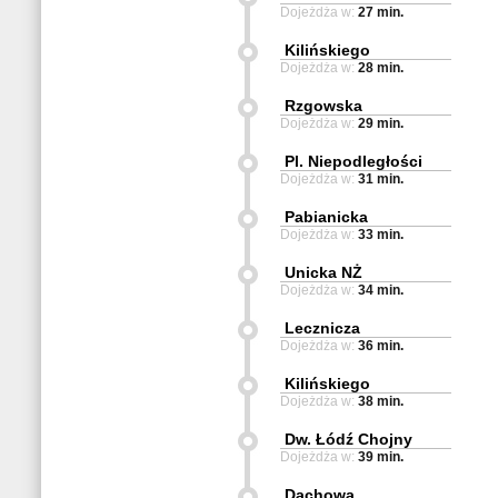
Dojeżdża w:
27 min.
Kilińskiego
Dojeżdża w:
28 min.
Rzgowska
Dojeżdża w:
29 min.
Pl. Niepodległości
Dojeżdża w:
31 min.
Pabianicka
Dojeżdża w:
33 min.
Unicka NŻ
Dojeżdża w:
34 min.
Lecznicza
Dojeżdża w:
36 min.
Kilińskiego
Dojeżdża w:
38 min.
Dw. Łódź Chojny
Dojeżdża w:
39 min.
Dachowa