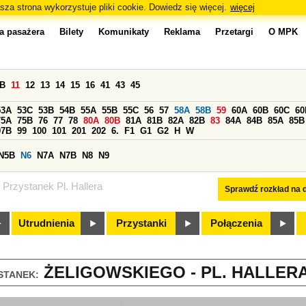
sza strona wykorzystuje pliki cookie. Dowiedz się więcej.
więcej
a pasażera
Bilety
Komunikaty
Reklama
Przetargi
O MPK
0B
11
12
13
14
15
16
41
43
45
53A
53C
53B
54B
55A
55B
55C
56
57
58A
58B
59
60A
60B
60C
60
75A
75B
76
77
78
80A
80B
81A
81B
82A
82B
83
84A
84B
85A
85B
97B
99
100
101
201
202
6.
F1
G1
G2
H
W
N5B
N6
N7A
N7B
N8
N9
Przystanek Pl. Hallera
Sprawdź rozkład na d
Utrudnienia
Przystanki
Połączenia
ŻELIGOWSKIEGO - PL. HALLERA 
STANEK: