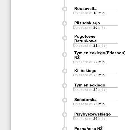
Roosevelta
Dojeżdża w:
18 min.
Piłsudskiego
Dojeżdża w:
20 min.
Pogotowie
Ratunkowe
Dojeżdża w:
21 min.
Tymienieckiego(Ericsson)
NŻ
Dojeżdża w:
22 min.
Kilińskiego
Dojeżdża w:
23 min.
Tymienieckiego
Dojeżdża w:
24 min.
Senatorska
Dojeżdża w:
25 min.
Przybyszewskiego
Dojeżdża w:
26 min.
Poznańska NŻ