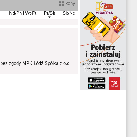
ikony
Nd/Pn i Wt-Pt
Pt/Sb
Sb/Nd
 bez zgody MPK Łódź Spółka z o.o