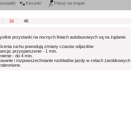
zesiadki
Kierunki
Pokaż na mapie
16
46
stkie przystanki na nocnych liniach autobusowych są na żądanie.
ócenia ruchu powodują zmiany czasów odjazdów
rancja: przyspieszenie - 1 min.
nienie - do 4 min.
owanie i rozpowszechnianie rozkładów jazdy w celach zarobkowych
 zabronione.