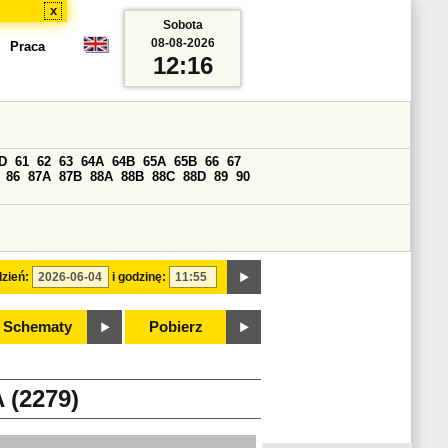
x
Sobota
08-08-2026
Praca
12:16
D
61
62
63
64A
64B
65A
65B
66
67
86
87A
87B
88A
88B
88C
88D
89
90
zień:
i godzinę:
Schematy
Pobierz
(2279)