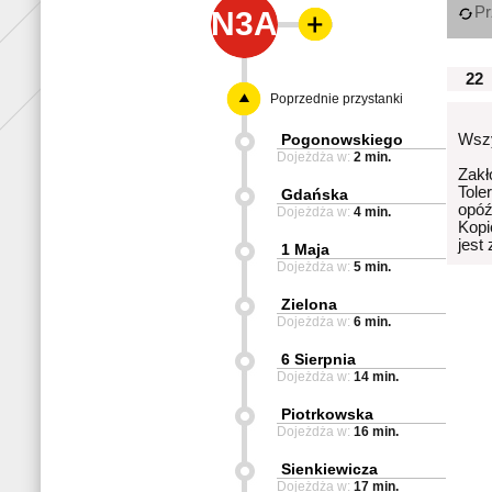
Pr
N3A
22
Poprzednie przystanki
Pogonowskiego
Wszy
Dojeżdża w:
2 min.
Zakł
Tole
Gdańska
opóź
Dojeżdża w:
4 min.
Kopi
jest
1 Maja
Dojeżdża w:
5 min.
Zielona
Dojeżdża w:
6 min.
6 Sierpnia
Dojeżdża w:
14 min.
Piotrkowska
Dojeżdża w:
16 min.
Sienkiewicza
Dojeżdża w:
17 min.