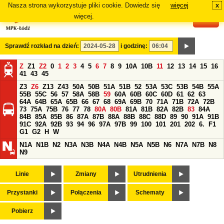
Nasza strona wykorzystuje pliki cookie. Dowiedz się
więcej
x
#
więcej.
Sprawdź rozkład na dzień:
i godzinę:
Z
Z1
Z2
0
1
2
3
4
5
6
7
8
9
10A
10B
11
12
13
14
15
16
41
43
45
Z3
Z6
Z13
Z43
50A
50B
51A
51B
52
53A
53C
53B
54B
55A
55B
55C
56
57
58A
58B
59
60A
60B
60C
60D
61
62
63
64A
64B
65A
65B
66
67
68
69A
69B
70
71A
71B
72A
72B
73
75A
75B
76
77
78
80A
80B
81A
81B
82A
82B
83
84A
84B
85A
85B
86
87A
87B
88A
88B
88C
88D
89
90
91A
91B
91C
92A
92B
93
94
96
97A
97B
99
100
101
201
202
6.
F1
G1
G2
H
W
N1A
N1B
N2
N3A
N3B
N4A
N4B
N5A
N5B
N6
N7A
N7B
N8
N9
Linie
Zmiany
Utrudnienia
Przystanki
Połączenia
Schematy
Pobierz