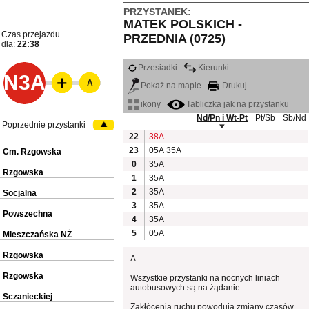
PRZYSTANEK:
MATEK POLSKICH -
Czas przejazdu
PRZEDNIA (0725)
dla:
22:38
Przesiadki
Kierunki
N3A
A
Pokaż na mapie
Drukuj
ikony
Tabliczka jak na przystanku
Nd/Pn i Wt-Pt
Pt/Sb
Sb/Nd
Poprzednie przystanki
22
38A
23
05A
35A
Cm. Rzgowska
0
35A
Rzgowska
1
35A
2
35A
Socjalna
3
35A
Powszechna
4
35A
5
05A
Mieszczańska NŻ
Rzgowska
A
Rzgowska
Wszystkie przystanki na nocnych liniach
autobusowych są na żądanie.
Sczanieckiej
Zakłócenia ruchu powodują zmiany czasów