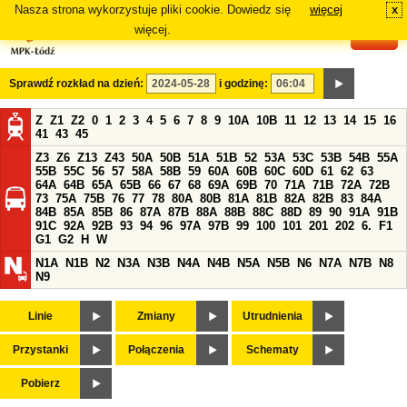
Nasza strona wykorzystuje pliki cookie. Dowiedz się
więcej
x
#
więcej.
Sprawdź rozkład na dzień:
i godzinę:
Z
Z1
Z2
0
1
2
3
4
5
6
7
8
9
10A
10B
11
12
13
14
15
16
41
43
45
Z3
Z6
Z13
Z43
50A
50B
51A
51B
52
53A
53C
53B
54B
55A
55B
55C
56
57
58A
58B
59
60A
60B
60C
60D
61
62
63
64A
64B
65A
65B
66
67
68
69A
69B
70
71A
71B
72A
72B
73
75A
75B
76
77
78
80A
80B
81A
81B
82A
82B
83
84A
84B
85A
85B
86
87A
87B
88A
88B
88C
88D
89
90
91A
91B
91C
92A
92B
93
94
96
97A
97B
99
100
101
201
202
6.
F1
G1
G2
H
W
N1A
N1B
N2
N3A
N3B
N4A
N4B
N5A
N5B
N6
N7A
N7B
N8
N9
Linie
Zmiany
Utrudnienia
Przystanki
Połączenia
Schematy
Pobierz