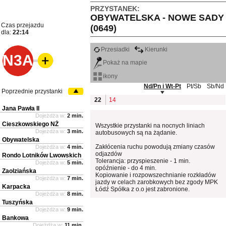
PRZYSTANEK:
OBYWATELSKA - NOWE SADY
Czas przejazdu
(0649)
dla:
22:14
Przesiadki
Kierunki
N3A
Pokaż na mapie
ikony
Nd/Pn i Wt-Pt
Pt/Sb
Sb/Nd
Poprzednie przystanki
22
14
Jana Pawła II
Dojeżdża w:
2 min.
Cieszkowskiego NŻ
Wszystkie przystanki na nocnych liniach
Dojeżdża w:
3 min.
autobusowych są na żądanie.
Obywatelska
Zakłócenia ruchu powodują zmiany czasów
Dojeżdża w:
4 min.
odjazdów
Rondo Lotników Lwowskich
Tolerancja: przyspieszenie - 1 min.
Dojeżdża w:
5 min.
opóźnienie - do 4 min.
Zaolziańska
Kopiowanie i rozpowszechnianie rozkładów
Dojeżdża w:
7 min.
jazdy w celach zarobkowych bez zgody MPK
Karpacka
Łódź Spółka z o.o jest zabronione.
Dojeżdża w:
8 min.
Tuszyńska
Dojeżdża w:
9 min.
Bankowa
Dojeżdża w:
11 min.