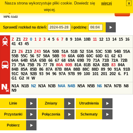
Nasza strona wykorzystuje pliki cookie. Dowiedz się
więcej
x
#
więcej.
Sprawdź rozkład na dzień:
i godzinę:
Z
Z1
Z2
0
1
2
3
4
5
6
7
8
9
10A
10B
11
12
13
14
15
16
41
43
45
Z3
Z6
Z13
Z43
50A
50B
51A
51B
52
53A
53C
53B
54B
55A
55B
55C
56
57
58A
58B
59
60A
60B
60C
60D
61
62
63
64A
64B
65A
65B
66
67
68
69A
69B
70
71A
71B
72A
72B
73
75A
75B
76
77
78
80A
80B
81A
81B
82A
82B
83
84A
84B
85A
85B
86
87A
87B
88A
88B
88C
88D
89
90
91A
91B
91C
92A
92B
93
94
96
97A
97B
99
100
101
201
202
6.
F1
G1
G2
H
W
N1A
N1B
N2
N3A
N3B
N4A
N4B
N5A
N5B
N6
N7A
N7B
N8
N9
Linie
Zmiany
Utrudnienia
Przystanki
Połączenia
Schematy
Pobierz