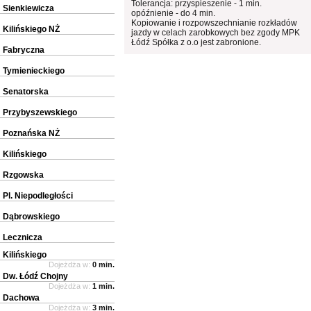
Tolerancja: przyspieszenie - 1 min.
Sienkiewicza
opóźnienie - do 4 min.
Kopiowanie i rozpowszechnianie rozkładów
Kilińskiego NŻ
jazdy w celach zarobkowych bez zgody MPK
Łódź Spółka z o.o jest zabronione.
Fabryczna
Tymienieckiego
Senatorska
Przybyszewskiego
Poznańska NŻ
Kilińskiego
Rzgowska
Pl. Niepodległości
Dąbrowskiego
Lecznicza
Kilińskiego
Dojeżdża w:
0 min.
Dw. Łódź Chojny
Dojeżdża w:
1 min.
Dachowa
Dojeżdża w:
3 min.