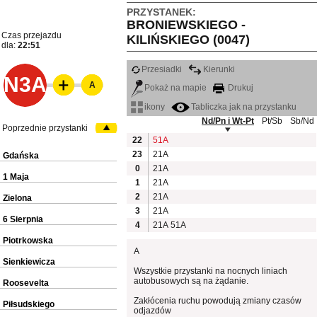
PRZYSTANEK:
BRONIEWSKIEGO -
Czas przejazdu
KILIŃSKIEGO (0047)
dla:
22:51
Przesiadki
Kierunki
N3A
A
Pokaż na mapie
Drukuj
ikony
Tabliczka jak na przystanku
Nd/Pn i Wt-Pt
Pt/Sb
Sb/Nd
Poprzednie przystanki
22
51A
23
21A
Gdańska
0
21A
1 Maja
1
21A
2
21A
Zielona
3
21A
6 Sierpnia
4
21A
51A
Piotrkowska
A
Sienkiewicza
Wszystkie przystanki na nocnych liniach
autobusowych są na żądanie.
Roosevelta
Zakłócenia ruchu powodują zmiany czasów
Piłsudskiego
odjazdów