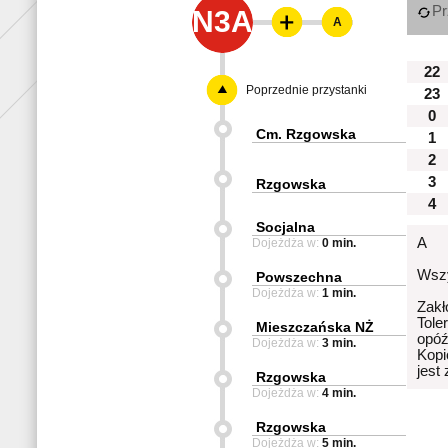
Pr
N3A
A
22
Poprzednie przystanki
23
0
Cm. Rzgowska
1
2
3
Rzgowska
4
Socjalna
A
Dojeżdża w:
0 min.
Wszy
Powszechna
Dojeżdża w:
1 min.
Zakł
Tole
Mieszczańska NŻ
opóź
Dojeżdża w:
3 min.
Kopi
jest
Rzgowska
Dojeżdża w:
4 min.
Rzgowska
Dojeżdża w:
5 min.