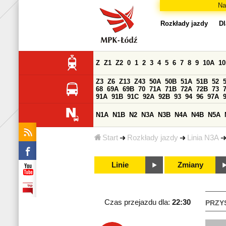
Na
Rozkłady jazdy
Dl
Z
Z1
Z2
0
1
2
3
4
5
6
7
8
9
10A
1
Z3
Z6
Z13
Z43
50A
50B
51A
51B
52
68
69A
69B
70
71A
71B
72A
72B
73
91A
91B
91C
92A
92B
93
94
96
97A
N1A
N1B
N2
N3A
N3B
N4A
N4B
N5A
Start
Rozkłady jazdy
Linia N3A
Linie
Zmiany
Czas przejazdu dla:
22:30
PRZY