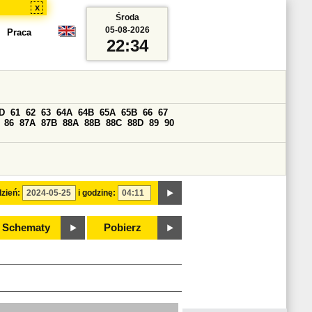
x
Środa
05-08-2026
Praca
22:34
D
61
62
63
64A
64B
65A
65B
66
67
86
87A
87B
88A
88B
88C
88D
89
90
zień:
i godzinę:
Schematy
Pobierz