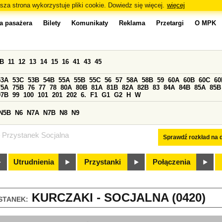
sza strona wykorzystuje pliki cookie. Dowiedz się więcej.
więcej
a pasażera
Bilety
Komunikaty
Reklama
Przetargi
O MPK
0B
11
12
13
14
15
16
41
43
45
53A
53C
53B
54B
55A
55B
55C
56
57
58A
58B
59
60A
60B
60C
60
75A
75B
76
77
78
80A
80B
81A
81B
82A
82B
83
84A
84B
85A
85B
97B
99
100
101
201
202
6.
F1
G1
G2
H
W
N5B
N6
N7A
N7B
N8
N9
Przystanek Socjalna
Sprawdź rozkład na d
Utrudnienia
Przystanki
Połączenia
KURCZAKI - SOCJALNA (0420)
STANEK: