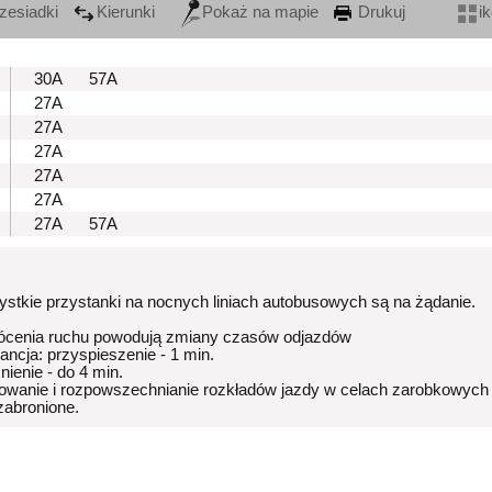
zesiadki
Kierunki
Pokaż na mapie
Drukuj
i
30A
57A
27A
27A
27A
27A
27A
27A
57A
stkie przystanki na nocnych liniach autobusowych są na żądanie.
ócenia ruchu powodują zmiany czasów odjazdów
rancja: przyspieszenie - 1 min.
nienie - do 4 min.
owanie i rozpowszechnianie rozkładów jazdy w celach zarobkowych
 zabronione.