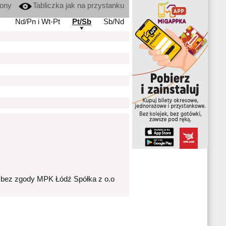
kony
Tabliczka jak na przystanku
Nd/Pn i Wt-Pt
Pt/Sb
Sb/Nd
 bez zgody MPK Łódź Spółka z o.o