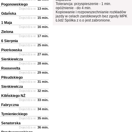
Tolerancja: przyspieszenie - 1 min.
Pogonowskiego
opóźnienie - do 4 min.
Dojeżdża w:
13 min.
Kopiowanie i rozpowszechnianie rozkładów
Gdańska
jazdy w celach zarobkowych bez zgody MPK
Dojeżdża w:
15 min.
Łódź Spółka z o.o jest zabronione.
1 Maja
Dojeżdża w:
16 min.
Zielona
Dojeżdża w:
17 min.
6 Sierpnia
Dojeżdża w:
25 min.
Piotrkowska
Dojeżdża w:
27 min.
Sienkiewicza
Dojeżdża w:
28 min.
Roosevelta
Dojeżdża w:
29 min.
Piłsudskiego
Dojeżdża w:
31 min.
Sienkiewicza
Dojeżdża w:
32 min.
Kilińskiego NŻ
Dojeżdża w:
33 min.
Fabryczna
Dojeżdża w:
34 min.
Tymienieckiego
Dojeżdża w:
35 min.
Senatorska
Dojeżdża w:
36 min.