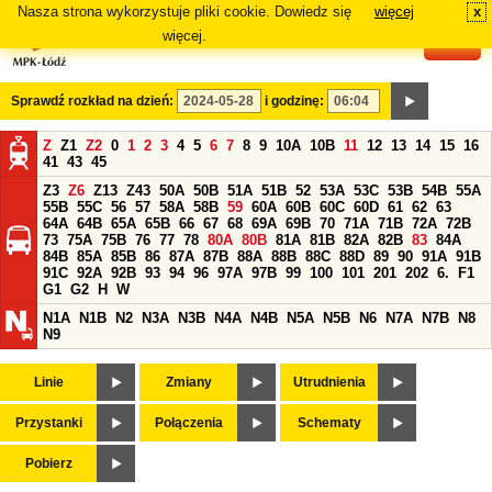
Nasza strona wykorzystuje pliki cookie. Dowiedz się
więcej
x
#
więcej.
Sprawdź rozkład na dzień:
i godzinę:
Z
Z1
Z2
0
1
2
3
4
5
6
7
8
9
10A
10B
11
12
13
14
15
16
41
43
45
Z3
Z6
Z13
Z43
50A
50B
51A
51B
52
53A
53C
53B
54B
55A
55B
55C
56
57
58A
58B
59
60A
60B
60C
60D
61
62
63
64A
64B
65A
65B
66
67
68
69A
69B
70
71A
71B
72A
72B
73
75A
75B
76
77
78
80A
80B
81A
81B
82A
82B
83
84A
84B
85A
85B
86
87A
87B
88A
88B
88C
88D
89
90
91A
91B
91C
92A
92B
93
94
96
97A
97B
99
100
101
201
202
6.
F1
G1
G2
H
W
N1A
N1B
N2
N3A
N3B
N4A
N4B
N5A
N5B
N6
N7A
N7B
N8
N9
Linie
Zmiany
Utrudnienia
Przystanki
Połączenia
Schematy
Pobierz