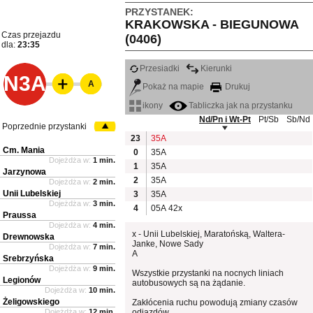
PRZYSTANEK:
KRAKOWSKA - BIEGUNOWA
Czas przejazdu
(0406)
dla:
23:35
Przesiadki
Kierunki
N3A
A
Pokaż na mapie
Drukuj
ikony
Tabliczka jak na przystanku
Nd/Pn i Wt-Pt
Pt/Sb
Sb/Nd
Poprzednie przystanki
23
35A
Cm. Mania
0
35A
Dojeżdża w:
1 min.
1
35A
Jarzynowa
2
35A
Dojeżdża w:
2 min.
Unii Lubelskiej
3
35A
Dojeżdża w:
3 min.
4
05A
42x
Praussa
Dojeżdża w:
4 min.
x - Unii Lubelskiej, Maratońską, Waltera-
Drewnowska
Janke, Nowe Sady
Dojeżdża w:
7 min.
A
Srebrzyńska
Dojeżdża w:
9 min.
Wszystkie przystanki na nocnych liniach
Legionów
autobusowych są na żądanie.
Dojeżdża w:
10 min.
Żeligowskiego
Zakłócenia ruchu powodują zmiany czasów
Dojeżdża w:
12 min.
odjazdów