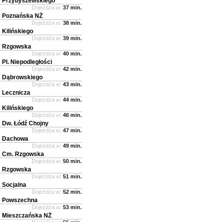
Przybyszewskiego
Dojeżdża w:
37 min.
Poznańska NŻ
Dojeżdża w:
38 min.
Kilińskiego
Dojeżdża w:
39 min.
Rzgowska
Dojeżdża w:
40 min.
Pl. Niepodległości
Dojeżdża w:
42 min.
Dąbrowskiego
Dojeżdża w:
43 min.
Lecznicza
Dojeżdża w:
44 min.
Kilińskiego
Dojeżdża w:
46 min.
Dw. Łódź Chojny
Dojeżdża w:
47 min.
Dachowa
Dojeżdża w:
49 min.
Cm. Rzgowska
Dojeżdża w:
50 min.
Rzgowska
Dojeżdża w:
51 min.
Socjalna
Dojeżdża w:
52 min.
Powszechna
Dojeżdża w:
53 min.
Mieszczańska NŻ