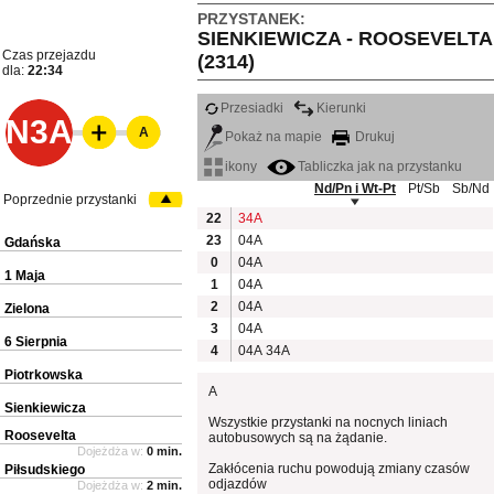
PRZYSTANEK:
SIENKIEWICZA - ROOSEVELTA
Czas przejazdu
(2314)
dla:
22:34
Przesiadki
Kierunki
N3A
A
Pokaż na mapie
Drukuj
ikony
Tabliczka jak na przystanku
Nd/Pn i Wt-Pt
Pt/Sb
Sb/Nd
Poprzednie przystanki
22
34A
23
04A
Gdańska
0
04A
1 Maja
1
04A
2
04A
Zielona
3
04A
6 Sierpnia
4
04A
34A
Piotrkowska
A
Sienkiewicza
Wszystkie przystanki na nocnych liniach
Roosevelta
autobusowych są na żądanie.
Dojeżdża w:
0 min.
Zakłócenia ruchu powodują zmiany czasów
Piłsudskiego
odjazdów
Dojeżdża w:
2 min.