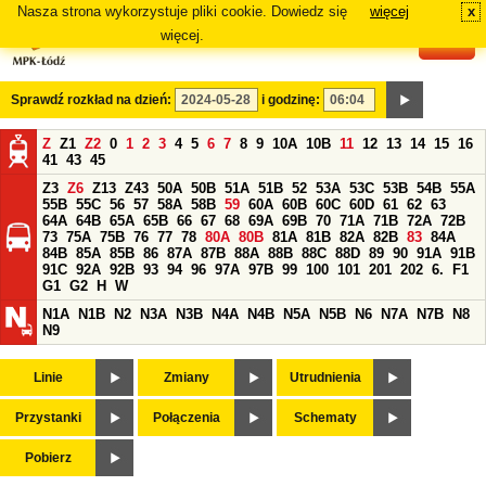
Nasza strona wykorzystuje pliki cookie. Dowiedz się
więcej
x
#
więcej.
Sprawdź rozkład na dzień:
i godzinę:
Z
Z1
Z2
0
1
2
3
4
5
6
7
8
9
10A
10B
11
12
13
14
15
16
41
43
45
Z3
Z6
Z13
Z43
50A
50B
51A
51B
52
53A
53C
53B
54B
55A
55B
55C
56
57
58A
58B
59
60A
60B
60C
60D
61
62
63
64A
64B
65A
65B
66
67
68
69A
69B
70
71A
71B
72A
72B
73
75A
75B
76
77
78
80A
80B
81A
81B
82A
82B
83
84A
84B
85A
85B
86
87A
87B
88A
88B
88C
88D
89
90
91A
91B
91C
92A
92B
93
94
96
97A
97B
99
100
101
201
202
6.
F1
G1
G2
H
W
N1A
N1B
N2
N3A
N3B
N4A
N4B
N5A
N5B
N6
N7A
N7B
N8
N9
Linie
Zmiany
Utrudnienia
Przystanki
Połączenia
Schematy
Pobierz