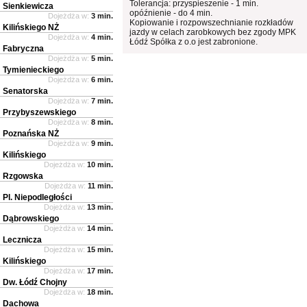
Tolerancja: przyspieszenie - 1 min.
Sienkiewicza
opóźnienie - do 4 min.
Dojeżdża w:
3 min.
Kopiowanie i rozpowszechnianie rozkładów
Kilińskiego NŻ
jazdy w celach zarobkowych bez zgody MPK
Dojeżdża w:
4 min.
Łódź Spółka z o.o jest zabronione.
Fabryczna
Dojeżdża w:
5 min.
Tymienieckiego
Dojeżdża w:
6 min.
Senatorska
Dojeżdża w:
7 min.
Przybyszewskiego
Dojeżdża w:
8 min.
Poznańska NŻ
Dojeżdża w:
9 min.
Kilińskiego
Dojeżdża w:
10 min.
Rzgowska
Dojeżdża w:
11 min.
Pl. Niepodległości
Dojeżdża w:
13 min.
Dąbrowskiego
Dojeżdża w:
14 min.
Lecznicza
Dojeżdża w:
15 min.
Kilińskiego
Dojeżdża w:
17 min.
Dw. Łódź Chojny
Dojeżdża w:
18 min.
Dachowa