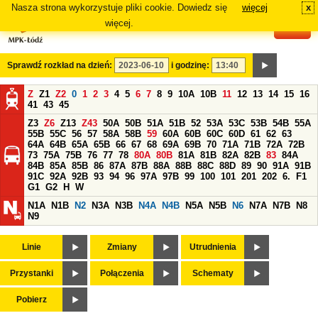
Nasza strona wykorzystuje pliki cookie. Dowiedz się
więcej
x
#
więcej.
Sprawdź rozkład na dzień:
i godzinę:
Z
Z1
Z2
0
1
2
3
4
5
6
7
8
9
10A
10B
11
12
13
14
15
16
41
43
45
Z3
Z6
Z13
Z43
50A
50B
51A
51B
52
53A
53C
53B
54B
55A
55B
55C
56
57
58A
58B
59
60A
60B
60C
60D
61
62
63
64A
64B
65A
65B
66
67
68
69A
69B
70
71A
71B
72A
72B
73
75A
75B
76
77
78
80A
80B
81A
81B
82A
82B
83
84A
84B
85A
85B
86
87A
87B
88A
88B
88C
88D
89
90
91A
91B
91C
92A
92B
93
94
96
97A
97B
99
100
101
201
202
6.
F1
G1
G2
H
W
N1A
N1B
N2
N3A
N3B
N4A
N4B
N5A
N5B
N6
N7A
N7B
N8
N9
Linie
Zmiany
Utrudnienia
Przystanki
Połączenia
Schematy
Pobierz