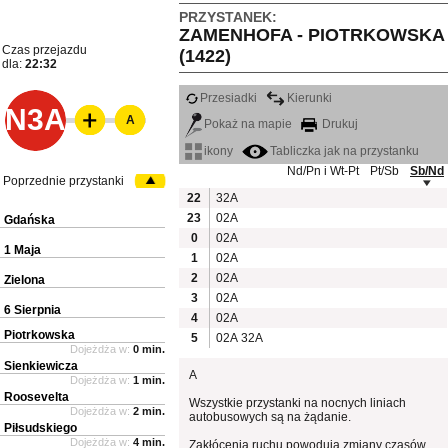
PRZYSTANEK:
ZAMENHOFA - PIOTRKOWSKA
Czas przejazdu
(1422)
dla:
22:32
Przesiadki
Kierunki
N3A
A
Pokaż na mapie
Drukuj
ikony
Tabliczka jak na przystanku
Nd/Pn i Wt-Pt
Pt/Sb
Sb/Nd
Poprzednie przystanki
22
32A
23
02A
Gdańska
0
02A
1 Maja
1
02A
2
02A
Zielona
3
02A
6 Sierpnia
4
02A
Piotrkowska
5
02A
32A
Dojeżdża w:
0 min.
Sienkiewicza
A
Dojeżdża w:
1 min.
Roosevelta
Wszystkie przystanki na nocnych liniach
Dojeżdża w:
2 min.
autobusowych są na żądanie.
Piłsudskiego
Dojeżdża w:
4 min.
Zakłócenia ruchu powodują zmiany czasów