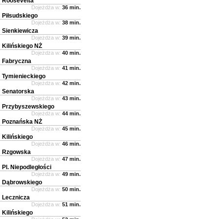
Roosevelta
Dojeżdża w:
36 min.
Piłsudskiego
Dojeżdża w:
38 min.
Sienkiewicza
Dojeżdża w:
39 min.
Kilińskiego NŻ
Dojeżdża w:
40 min.
Fabryczna
Dojeżdża w:
41 min.
Tymienieckiego
Dojeżdża w:
42 min.
Senatorska
Dojeżdża w:
43 min.
Przybyszewskiego
Dojeżdża w:
44 min.
Poznańska NŻ
Dojeżdża w:
45 min.
Kilińskiego
Dojeżdża w:
46 min.
Rzgowska
Dojeżdża w:
47 min.
Pl. Niepodległości
Dojeżdża w:
49 min.
Dąbrowskiego
Dojeżdża w:
50 min.
Lecznicza
Dojeżdża w:
51 min.
Kilińskiego