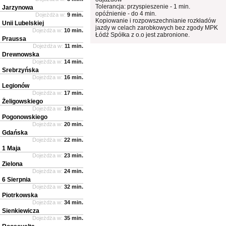
Tolerancja: przyspieszenie - 1 min.
Jarzynowa
opóźnienie - do 4 min.
Dojeżdża w:
9 min.
Kopiowanie i rozpowszechnianie rozkładów
Unii Lubelskiej
jazdy w celach zarobkowych bez zgody MPK
Dojeżdża w:
10 min.
Łódź Spółka z o.o jest zabronione.
Praussa
Dojeżdża w:
11 min.
Drewnowska
Dojeżdża w:
14 min.
Srebrzyńska
Dojeżdża w:
16 min.
Legionów
Dojeżdża w:
17 min.
Żeligowskiego
Dojeżdża w:
19 min.
Pogonowskiego
Dojeżdża w:
20 min.
Gdańska
Dojeżdża w:
22 min.
1 Maja
Dojeżdża w:
23 min.
Zielona
Dojeżdża w:
24 min.
6 Sierpnia
Dojeżdża w:
32 min.
Piotrkowska
Dojeżdża w:
34 min.
Sienkiewicza
Dojeżdża w:
35 min.