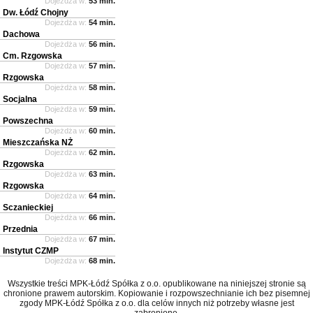
Dojeżdża w:
53 min.
Dw. Łódź Chojny
Dojeżdża w:
54 min.
Dachowa
Dojeżdża w:
56 min.
Cm. Rzgowska
Dojeżdża w:
57 min.
Rzgowska
Dojeżdża w:
58 min.
Socjalna
Dojeżdża w:
59 min.
Powszechna
Dojeżdża w:
60 min.
Mieszczańska NŻ
Dojeżdża w:
62 min.
Rzgowska
Dojeżdża w:
63 min.
Rzgowska
Dojeżdża w:
64 min.
Sczanieckiej
Dojeżdża w:
66 min.
Przednia
Dojeżdża w:
67 min.
Instytut CZMP
Dojeżdża w:
68 min.
Wszystkie treści MPK-Łódź Spółka z o.o. opublikowane na niniejszej stronie są
chronione prawem autorskim. Kopiowanie i rozpowszechnianie ich bez pisemnej
zgody MPK-Łódź Spółka z o.o. dla celów innych niż potrzeby własne jest
zabronione.