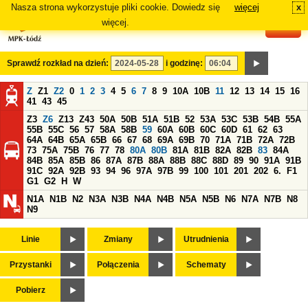
Nasza strona wykorzystuje pliki cookie. Dowiedz się
więcej
x
#
więcej.
Sprawdź rozkład na dzień:
i godzinę:
Z
Z1
Z2
0
1
2
3
4
5
6
7
8
9
10A
10B
11
12
13
14
15
16
41
43
45
Z3
Z6
Z13
Z43
50A
50B
51A
51B
52
53A
53C
53B
54B
55A
55B
55C
56
57
58A
58B
59
60A
60B
60C
60D
61
62
63
64A
64B
65A
65B
66
67
68
69A
69B
70
71A
71B
72A
72B
73
75A
75B
76
77
78
80A
80B
81A
81B
82A
82B
83
84A
84B
85A
85B
86
87A
87B
88A
88B
88C
88D
89
90
91A
91B
91C
92A
92B
93
94
96
97A
97B
99
100
101
201
202
6.
F1
G1
G2
H
W
N1A
N1B
N2
N3A
N3B
N4A
N4B
N5A
N5B
N6
N7A
N7B
N8
N9
Linie
Zmiany
Utrudnienia
Przystanki
Połączenia
Schematy
Pobierz