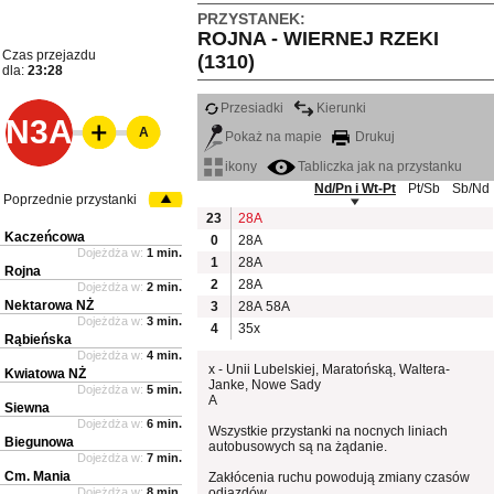
PRZYSTANEK:
ROJNA - WIERNEJ RZEKI
Czas przejazdu
(1310)
dla:
23:28
Przesiadki
Kierunki
N3A
A
Pokaż na mapie
Drukuj
ikony
Tabliczka jak na przystanku
Nd/Pn i Wt-Pt
Pt/Sb
Sb/Nd
Poprzednie przystanki
23
28A
Kaczeńcowa
0
28A
Dojeżdża w:
1 min.
1
28A
Rojna
2
28A
Dojeżdża w:
2 min.
Nektarowa NŻ
3
28A
58A
Dojeżdża w:
3 min.
4
35x
Rąbieńska
Dojeżdża w:
4 min.
x - Unii Lubelskiej, Maratońską, Waltera-
Kwiatowa NŻ
Janke, Nowe Sady
Dojeżdża w:
5 min.
A
Siewna
Dojeżdża w:
6 min.
Wszystkie przystanki na nocnych liniach
Biegunowa
autobusowych są na żądanie.
Dojeżdża w:
7 min.
Cm. Mania
Zakłócenia ruchu powodują zmiany czasów
Dojeżdża w:
8 min.
odjazdów