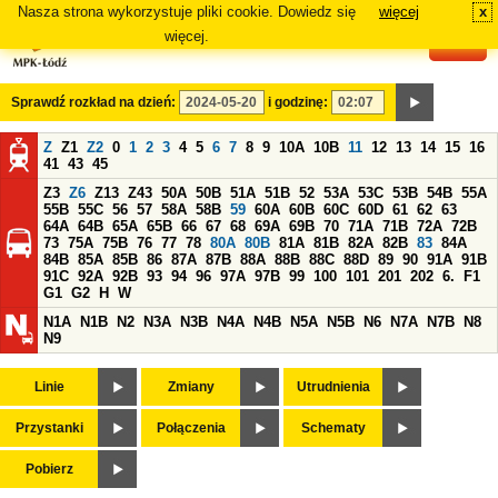
Nasza strona wykorzystuje pliki cookie. Dowiedz się
więcej
x
#
więcej.
Sprawdź rozkład na dzień:
i godzinę:
Z
Z1
Z2
0
1
2
3
4
5
6
7
8
9
10A
10B
11
12
13
14
15
16
41
43
45
Z3
Z6
Z13
Z43
50A
50B
51A
51B
52
53A
53C
53B
54B
55A
55B
55C
56
57
58A
58B
59
60A
60B
60C
60D
61
62
63
64A
64B
65A
65B
66
67
68
69A
69B
70
71A
71B
72A
72B
73
75A
75B
76
77
78
80A
80B
81A
81B
82A
82B
83
84A
84B
85A
85B
86
87A
87B
88A
88B
88C
88D
89
90
91A
91B
91C
92A
92B
93
94
96
97A
97B
99
100
101
201
202
6.
F1
G1
G2
H
W
N1A
N1B
N2
N3A
N3B
N4A
N4B
N5A
N5B
N6
N7A
N7B
N8
N9
Linie
Zmiany
Utrudnienia
Przystanki
Połączenia
Schematy
Pobierz