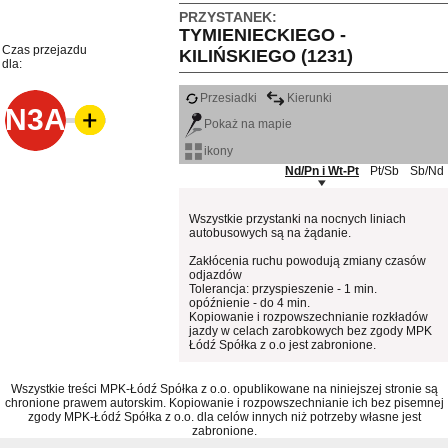
PRZYSTANEK:
TYMIENIECKIEGO -
Czas przejazdu
KILIŃSKIEGO (1231)
dla:
Przesiadki
Kierunki
N3A
Pokaż na mapie
ikony
Nd/Pn i Wt-Pt
Pt/Sb
Sb/Nd
Wszystkie przystanki na nocnych liniach
autobusowych są na żądanie.
Zakłócenia ruchu powodują zmiany czasów
odjazdów
Tolerancja: przyspieszenie - 1 min.
opóźnienie - do 4 min.
Kopiowanie i rozpowszechnianie rozkładów
jazdy w celach zarobkowych bez zgody MPK
Łódź Spółka z o.o jest zabronione.
Wszystkie treści MPK-Łódź Spółka z o.o. opublikowane na niniejszej stronie są
chronione prawem autorskim. Kopiowanie i rozpowszechnianie ich bez pisemnej
zgody MPK-Łódź Spółka z o.o. dla celów innych niż potrzeby własne jest
zabronione.