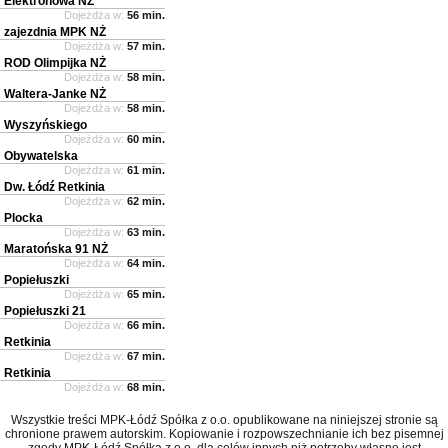
Elektronowa NŻ
Dojeżdża w:
56 min.
zajezdnia MPK NŻ
Dojeżdża w:
57 min.
ROD Olimpijka NŻ
Dojeżdża w:
58 min.
Waltera-Janke NŻ
Dojeżdża w:
58 min.
Wyszyńskiego
Dojeżdża w:
60 min.
Obywatelska
Dojeżdża w:
61 min.
Dw. Łódź Retkinia
Dojeżdża w:
62 min.
Plocka
Dojeżdża w:
63 min.
Maratońska 91 NŻ
Dojeżdża w:
64 min.
Popiełuszki
Dojeżdża w:
65 min.
Popiełuszki 21
Dojeżdża w:
66 min.
Retkinia
Dojeżdża w:
67 min.
Retkinia
Dojeżdża w:
68 min.
Wszystkie treści MPK-Łódź Spółka z o.o. opublikowane na niniejszej stronie są
chronione prawem autorskim. Kopiowanie i rozpowszechnianie ich bez pisemnej
zgody MPK-Łódź Spółka z o.o. dla celów innych niż potrzeby własne jest