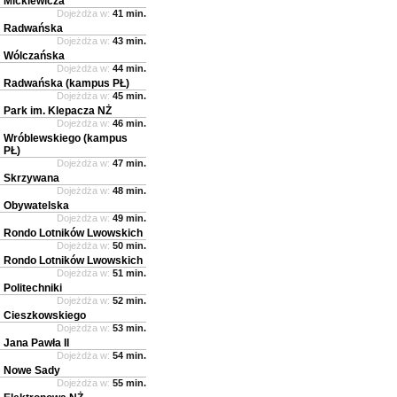
Mickiewicza
Dojeżdża w:
41 min.
Radwańska
Dojeżdża w:
43 min.
Wólczańska
Dojeżdża w:
44 min.
Radwańska (kampus PŁ)
Dojeżdża w:
45 min.
Park im. Klepacza NŻ
Dojeżdża w:
46 min.
Wróblewskiego (kampus
PŁ)
Dojeżdża w:
47 min.
Skrzywana
Dojeżdża w:
48 min.
Obywatelska
Dojeżdża w:
49 min.
Rondo Lotników Lwowskich
Dojeżdża w:
50 min.
Rondo Lotników Lwowskich
Dojeżdża w:
51 min.
Politechniki
Dojeżdża w:
52 min.
Cieszkowskiego
Dojeżdża w:
53 min.
Jana Pawła II
Dojeżdża w:
54 min.
Nowe Sady
Dojeżdża w:
55 min.