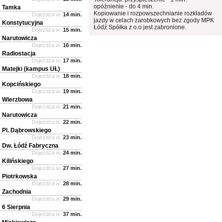
opóźnienie - do 4 min.
Tamka
Kopiowanie i rozpowszechnianie rozkładów
Dojeżdża w:
14 min.
jazdy w celach zarobkowych bez zgody MPK
Konstytucyjna
Łódź Spółka z o.o jest zabronione.
Dojeżdża w:
15 min.
Narutowicza
Dojeżdża w:
16 min.
Radiostacja
Dojeżdża w:
17 min.
Matejki (kampus UŁ)
Dojeżdża w:
18 min.
Kopcińskiego
Dojeżdża w:
19 min.
Wierzbowa
Dojeżdża w:
21 min.
Narutowicza
Dojeżdża w:
22 min.
Pl. Dąbrowskiego
Dojeżdża w:
23 min.
Dw. Łódź Fabryczna
Dojeżdża w:
24 min.
Kilińskiego
Dojeżdża w:
27 min.
Piotrkowska
Dojeżdża w:
28 min.
Zachodnia
Dojeżdża w:
29 min.
6 Sierpnia
Dojeżdża w:
37 min.