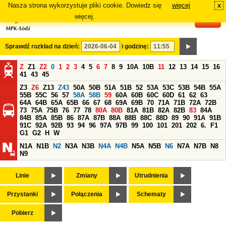
Nasza strona wykorzystuje pliki cookie. Dowiedz się
więcej
x
#
więcej.
Sprawdź rozkład na dzień:
i godzinę:
Z
Z1
Z2
0
1
2
3
4
5
6
7
8
9
10A
10B
11
12
13
14
15
16
41
43
45
Z3
Z6
Z13
Z43
50A
50B
51A
51B
52
53A
53C
53B
54B
55A
55B
55C
56
57
58A
58B
59
60A
60B
60C
60D
61
62
63
64A
64B
65A
65B
66
67
68
69A
69B
70
71A
71B
72A
72B
73
75A
75B
76
77
78
80A
80B
81A
81B
82A
82B
83
84A
84B
85A
85B
86
87A
87B
88A
88B
88C
88D
89
90
91A
91B
91C
92A
92B
93
94
96
97A
97B
99
100
101
201
202
6.
F1
G1
G2
H
W
N1A
N1B
N2
N3A
N3B
N4A
N4B
N5A
N5B
N6
N7A
N7B
N8
N9
Linie
Zmiany
Utrudnienia
Przystanki
Połączenia
Schematy
Pobierz