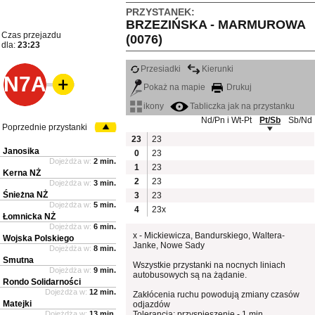
PRZYSTANEK:
BRZEZIŃSKA - MARMUROWA
Czas przejazdu
(0076)
dla:
23:23
Przesiadki
Kierunki
N7A
Pokaż na mapie
Drukuj
ikony
Tabliczka jak na przystanku
Nd/Pn i Wt-Pt
Pt/Sb
Sb/Nd
Poprzednie przystanki
23
23
Janosika
0
23
Dojeżdża w:
2 min.
1
23
Kerna NŻ
2
23
Dojeżdża w:
3 min.
Śnieżna NŻ
3
23
Dojeżdża w:
5 min.
4
23x
Łomnicka NŻ
Dojeżdża w:
6 min.
x - Mickiewicza, Bandurskiego, Waltera-
Wojska Polskiego
Janke, Nowe Sady
Dojeżdża w:
8 min.
Smutna
Wszystkie przystanki na nocnych liniach
Dojeżdża w:
9 min.
autobusowych są na żądanie.
Rondo Solidarności
Dojeżdża w:
12 min.
Zakłócenia ruchu powodują zmiany czasów
Matejki
odjazdów
Dojeżdża w:
13 min.
Tolerancja: przyspieszenie - 1 min.