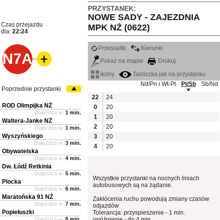
PRZYSTANEK:
NOWE SADY - ZAJEZDNIA
Czas przejazdu
MPK NŻ (0622)
dla:
22:24
Przesiadki
Kierunki
N7A
Pokaż na mapie
Drukuj
ikony
Tabliczka jak na przystanku
Nd/Pn i Wt-Pt
Pt/Sb
Sb/Nd
Poprzednie przystanki
22
24
ROD Olimpijka NŻ
0
20
Dojeżdża w:
1 min.
1
20
Waltera-Janke NŻ
2
20
Dojeżdża w:
1 min.
Wyszyńskiego
3
20
Dojeżdża w:
3 min.
4
20
Obywatelska
Dojeżdża w:
4 min.
Dw. Łódź Retkinia
Dojeżdża w:
5 min.
Wszystkie przystanki na nocnych liniach
Plocka
autobusowych są na żądanie.
Dojeżdża w:
6 min.
Maratońska 91 NŻ
Zakłócenia ruchu powodują zmiany czasów
Dojeżdża w:
7 min.
odjazdów
Popiełuszki
Tolerancja: przyspieszenie - 1 min.
Dojeżdża w:
8 min.
opóźnienie - do 4 min.