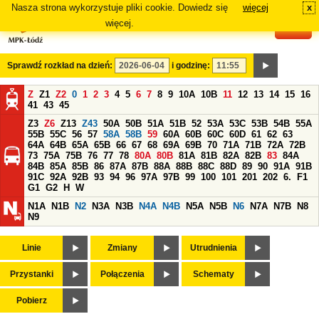
Nasza strona wykorzystuje pliki cookie. Dowiedz się
więcej
x
#
więcej.
Sprawdź rozkład na dzień:
i godzinę:
Z
Z1
Z2
0
1
2
3
4
5
6
7
8
9
10A
10B
11
12
13
14
15
16
41
43
45
Z3
Z6
Z13
Z43
50A
50B
51A
51B
52
53A
53C
53B
54B
55A
55B
55C
56
57
58A
58B
59
60A
60B
60C
60D
61
62
63
64A
64B
65A
65B
66
67
68
69A
69B
70
71A
71B
72A
72B
73
75A
75B
76
77
78
80A
80B
81A
81B
82A
82B
83
84A
84B
85A
85B
86
87A
87B
88A
88B
88C
88D
89
90
91A
91B
91C
92A
92B
93
94
96
97A
97B
99
100
101
201
202
6.
F1
G1
G2
H
W
N1A
N1B
N2
N3A
N3B
N4A
N4B
N5A
N5B
N6
N7A
N7B
N8
N9
Linie
Zmiany
Utrudnienia
Przystanki
Połączenia
Schematy
Pobierz