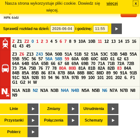
Nasza strona wykorzystuje pliki cookie. Dowiedz się
więcej
x
#
więcej.
Sprawdź rozkład na dzień:
i godzinę:
Z
Z1
Z2
0
1
2
3
4
5
6
7
8
9
10A
10B
11
12
13
14
15
16
41
43
45
Z3
Z6
Z13
Z43
50A
50B
51A
51B
52
53A
53C
53B
54B
55A
55B
55C
56
57
58A
58B
59
60A
60B
60C
60D
61
62
63
64A
64B
65A
65B
66
67
68
69A
69B
70
71A
71B
72A
72B
73
75A
75B
76
77
78
80A
80B
81A
81B
82A
82B
83
84A
84B
85A
85B
86
87A
87B
88A
88B
88C
88D
89
90
91A
91B
91C
92A
92B
93
94
96
97A
97B
99
100
101
201
202
6.
F1
G1
G2
H
W
N1A
N1B
N2
N3A
N3B
N4A
N4B
N5A
N5B
N6
N7A
N7B
N8
N9
Linie
Zmiany
Utrudnienia
Przystanki
Połączenia
Schematy
Pobierz