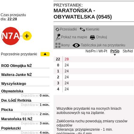
PRZYSTANEK:
MARATOŃSKA -
Czas przejazdu
OBYWATELSKA (0545)
dla:
22:28
Przesiadki
Kierunki
N7A
Pokaż na mapie
Drukuj
ikony
Tabliczka jak na przystanku
Nd/Pn i Wt-Pt
Pt/Sb
Sb/Nd
Poprzednie przystanki
22
28
0
24
ROD Olimpijka NŻ
1
24
Waltera-Janke NŻ
2
24
3
24
Wyszyńskiego
4
24
Obywatelska
Dojeżdża w:
0 min.
Dw. Łódź Retkinia
Dojeżdża w:
1 min.
Wszystkie przystanki na nocnych liniach
Plocka
autobusowych są na żądanie.
Dojeżdża w:
2 min.
Maratońska 91 NŻ
Zakłócenia ruchu powodują zmiany czasów
Dojeżdża w:
3 min.
odjazdów
Popiełuszki
Tolerancja: przyspieszenie - 1 min.
Dojeżdża w:
4 min.
opóźnienie - do 4 min.