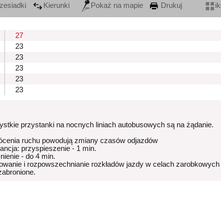
zesiadki
Kierunki
Pokaż na mapie
Drukuj
i
27
23
23
23
23
23
stkie przystanki na nocnych liniach autobusowych są na żądanie.
ócenia ruchu powodują zmiany czasów odjazdów
rancja: przyspieszenie - 1 min.
nienie - do 4 min.
owanie i rozpowszechnianie rozkładów jazdy w celach zarobkowych
 zabronione.