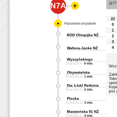
Pr
N7A
22
Poprzednie przystanki
0
1
ROD Olimpijka NŻ
2
3
4
Waltera-Janke NŻ
Wyszyńskiego
Dojeżdża w:
0 min.
Wszy
Obywatelska
Zakł
Dojeżdża w:
1 min.
Tole
opóź
Dw. Łódź Retkinia
Kopi
Dojeżdża w:
2 min.
jest
Plocka
Dojeżdża w:
3 min.
Maratońska 91 NŻ
Dojeżdża w:
4 min.