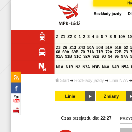
Na
Rozkłady jazdy
Dl
Z
Z1
Z2
0
1
2
3
4
5
6
7
8
9
10A
1
Z3
Z6
Z13
Z43
50A
50B
51A
51B
52
68
69A
69B
70
71A
71B
72A
72B
73
91A
91B
91C
92A
92B
93
94
96
97A
N1A
N1B
N2
N3A
N3B
N4A
N4B
N5A
Start
Rozkłady jazdy
Linia N7A
Linie
Zmiany
Czas przejazdu dla:
22:27
PRZY