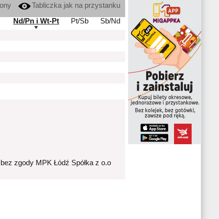
kony
Tabliczka jak na przystanku
Nd/Pn i Wt-Pt
Pt/Sb
Sb/Nd
 bez zgody MPK Łódź Spółka z o.o