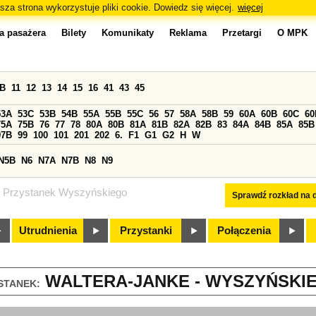
sza strona wykorzystuje pliki cookie. Dowiedz się więcej.
więcej
a pasażera
Bilety
Komunikaty
Reklama
Przetargi
O MPK
0B
11
12
13
14
15
16
41
43
45
53A
53C
53B
54B
55A
55B
55C
56
57
58A
58B
59
60A
60B
60C
60
75A
75B
76
77
78
80A
80B
81A
81B
82A
82B
83
84A
84B
85A
85B
97B
99
100
101
201
202
6.
F1
G1
G2
H
W
N5B
N6
N7A
N7B
N8
N9
Przystanek Wyszyńskiego
Sprawdź rozkład na d
Utrudnienia
Przystanki
Połączenia
WALTERA-JANKE - WYSZYŃSKIEG
STANEK: