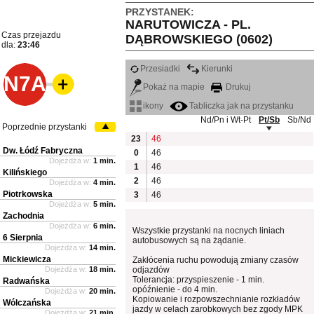
PRZYSTANEK:
NARUTOWICZA - PL.
Czas przejazdu
DĄBROWSKIEGO (0602)
dla:
23:46
Przesiadki
Kierunki
N7A
Pokaż na mapie
Drukuj
ikony
Tabliczka jak na przystanku
Nd/Pn i Wt-Pt
Pt/Sb
Sb/Nd
Poprzednie przystanki
23
46
Dw. Łódź Fabryczna
0
46
Dojeżdża w:
1 min.
1
46
Kilińskiego
2
46
Dojeżdża w:
4 min.
Piotrkowska
3
46
Dojeżdża w:
5 min.
Zachodnia
Dojeżdża w:
6 min.
Wszystkie przystanki na nocnych liniach
6 Sierpnia
autobusowych są na żądanie.
Dojeżdża w:
14 min.
Mickiewicza
Zakłócenia ruchu powodują zmiany czasów
Dojeżdża w:
18 min.
odjazdów
Tolerancja: przyspieszenie - 1 min.
Radwańska
opóźnienie - do 4 min.
Dojeżdża w:
20 min.
Kopiowanie i rozpowszechnianie rozkładów
Wólczańska
jazdy w celach zarobkowych bez zgody MPK
Dojeżdża w:
21 min.