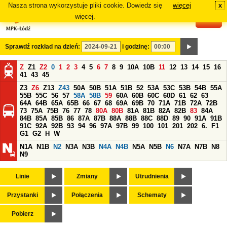
Nasza strona wykorzystuje pliki cookie. Dowiedz się
więcej
x
#
więcej.
Sprawdź rozkład na dzień:
i godzinę:
Z
Z1
Z2
0
1
2
3
4
5
6
7
8
9
10A
10B
11
12
13
14
15
16
41
43
45
Z3
Z6
Z13
Z43
50A
50B
51A
51B
52
53A
53C
53B
54B
55A
55B
55C
56
57
58A
58B
59
60A
60B
60C
60D
61
62
63
64A
64B
65A
65B
66
67
68
69A
69B
70
71A
71B
72A
72B
73
75A
75B
76
77
78
80A
80B
81A
81B
82A
82B
83
84A
84B
85A
85B
86
87A
87B
88A
88B
88C
88D
89
90
91A
91B
91C
92A
92B
93
94
96
97A
97B
99
100
101
201
202
6.
F1
G1
G2
H
W
N1A
N1B
N2
N3A
N3B
N4A
N4B
N5A
N5B
N6
N7A
N7B
N8
N9
Linie
Zmiany
Utrudnienia
Przystanki
Połączenia
Schematy
Pobierz