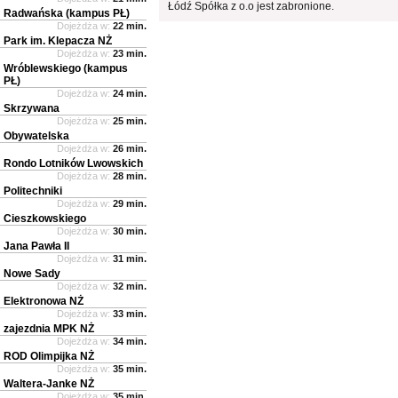
Łódź Spółka z o.o jest zabronione.
Radwańska (kampus PŁ)
Dojeżdża w:
22 min.
Park im. Klepacza NŻ
Dojeżdża w:
23 min.
Wróblewskiego (kampus
PŁ)
Dojeżdża w:
24 min.
Skrzywana
Dojeżdża w:
25 min.
Obywatelska
Dojeżdża w:
26 min.
Rondo Lotników Lwowskich
Dojeżdża w:
28 min.
Politechniki
Dojeżdża w:
29 min.
Cieszkowskiego
Dojeżdża w:
30 min.
Jana Pawła II
Dojeżdża w:
31 min.
Nowe Sady
Dojeżdża w:
32 min.
Elektronowa NŻ
Dojeżdża w:
33 min.
zajezdnia MPK NŻ
Dojeżdża w:
34 min.
ROD Olimpijka NŻ
Dojeżdża w:
35 min.
Waltera-Janke NŻ
Dojeżdża w:
35 min.