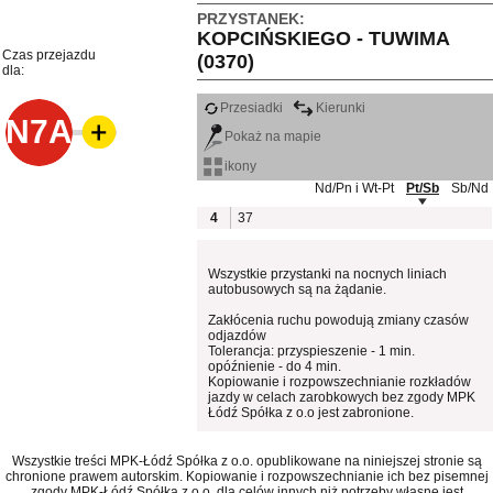
PRZYSTANEK:
KOPCIŃSKIEGO - TUWIMA
Czas przejazdu
(0370)
dla:
Przesiadki
Kierunki
N7A
Pokaż na mapie
ikony
Nd/Pn i Wt-Pt
Pt/Sb
Sb/Nd
4
37
Wszystkie przystanki na nocnych liniach
autobusowych są na żądanie.
Zakłócenia ruchu powodują zmiany czasów
odjazdów
Tolerancja: przyspieszenie - 1 min.
opóźnienie - do 4 min.
Kopiowanie i rozpowszechnianie rozkładów
jazdy w celach zarobkowych bez zgody MPK
Łódź Spółka z o.o jest zabronione.
Wszystkie treści MPK-Łódź Spółka z o.o. opublikowane na niniejszej stronie są
chronione prawem autorskim. Kopiowanie i rozpowszechnianie ich bez pisemnej
zgody MPK-Łódź Spółka z o.o. dla celów innych niż potrzeby własne jest