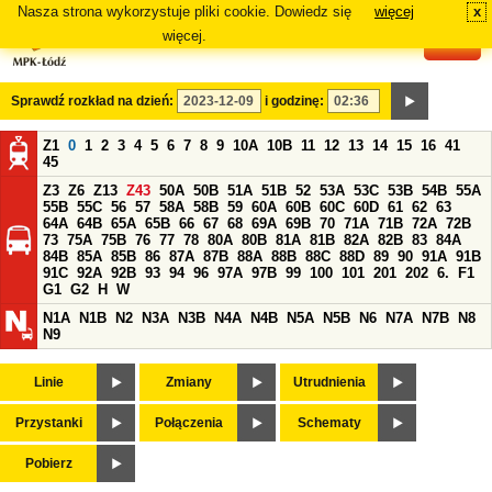
Nasza strona wykorzystuje pliki cookie. Dowiedz się
więcej
x
#
więcej.
Sprawdź rozkład na dzień:
i godzinę:
Z1
0
1
2
3
4
5
6
7
8
9
10A
10B
11
12
13
14
15
16
41
45
Z3
Z6
Z13
Z43
50A
50B
51A
51B
52
53A
53C
53B
54B
55A
55B
55C
56
57
58A
58B
59
60A
60B
60C
60D
61
62
63
64A
64B
65A
65B
66
67
68
69A
69B
70
71A
71B
72A
72B
73
75A
75B
76
77
78
80A
80B
81A
81B
82A
82B
83
84A
84B
85A
85B
86
87A
87B
88A
88B
88C
88D
89
90
91A
91B
91C
92A
92B
93
94
96
97A
97B
99
100
101
201
202
6.
F1
G1
G2
H
W
N1A
N1B
N2
N3A
N3B
N4A
N4B
N5A
N5B
N6
N7A
N7B
N8
N9
Linie
Zmiany
Utrudnienia
Przystanki
Połączenia
Schematy
Pobierz