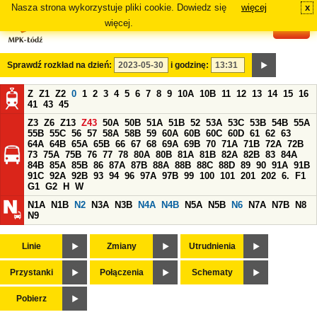
Nasza strona wykorzystuje pliki cookie. Dowiedz się
więcej
x
#
więcej.
Sprawdź rozkład na dzień:
i godzinę:
Z
Z1
Z2
0
1
2
3
4
5
6
7
8
9
10A
10B
11
12
13
14
15
16
41
43
45
Z3
Z6
Z13
Z43
50A
50B
51A
51B
52
53A
53C
53B
54B
55A
55B
55C
56
57
58A
58B
59
60A
60B
60C
60D
61
62
63
64A
64B
65A
65B
66
67
68
69A
69B
70
71A
71B
72A
72B
73
75A
75B
76
77
78
80A
80B
81A
81B
82A
82B
83
84A
84B
85A
85B
86
87A
87B
88A
88B
88C
88D
89
90
91A
91B
91C
92A
92B
93
94
96
97A
97B
99
100
101
201
202
6.
F1
G1
G2
H
W
N1A
N1B
N2
N3A
N3B
N4A
N4B
N5A
N5B
N6
N7A
N7B
N8
N9
Linie
Zmiany
Utrudnienia
Przystanki
Połączenia
Schematy
Pobierz