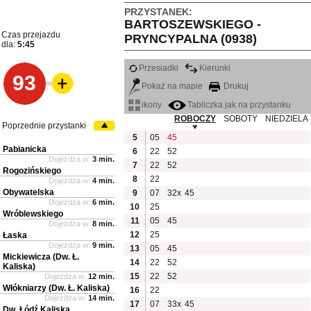
PRZYSTANEK:
BARTOSZEWSKIEGO -
Czas przejazdu
PRYNCYPALNA (0938)
dla:
5:45
Przesiadki
Kierunki
93
Pokaż na mapie
Drukuj
ikony
Tabliczka jak na przystanku
ROBOCZY
SOBOTY
NIEDZIELA
Poprzednie przystanki
5
05
45
Pabianicka
6
22
52
Dojeżdża w:
3 min.
7
22
52
Rogozińskiego
8
22
Dojeżdża w:
4 min.
Obywatelska
9
07
32x
45
Dojeżdża w:
6 min.
10
25
Wróblewskiego
11
05
45
Dojeżdża w:
8 min.
12
25
Łaska
Dojeżdża w:
9 min.
13
05
45
Mickiewicza (Dw. Ł.
14
22
52
Kaliska)
15
22
52
Dojeżdża w:
12 min.
Włókniarzy (Dw. Ł. Kaliska)
16
22
Dojeżdża w:
14 min.
17
07
33x
45
Dw. Łódź Kaliska