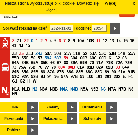
Nasza strona wykorzystuje pliki cookie. Dowiedz się
więcej
x
#
więcej.
Sprawdź rozkład na dzień:
i godzinę:
Z
Z1
Z2
0
1
2
3
4
5
6
7
8
9
10A
10B
11
12
13
14
15
16
41
43
45
Z3
Z6
Z13
Z43
50A
50B
51A
51B
52
53A
53C
53B
54B
55A
55B
55C
56
57
58A
58B
59
60A
60B
60C
60D
61
62
63
64A
64B
65A
65B
66
67
68
69A
69B
70
71A
71B
72A
72B
73
75A
75B
76
77
78
80A
80B
81A
81B
82A
82B
83
84A
84B
85A
85B
86
87A
87B
88A
88B
88C
88D
89
90
91A
91B
91C
92A
92B
93
94
96
97A
97B
99
100
101
201
202
6.
F1
G1
G2
H
W
N1A
N1B
N2
N3A
N3B
N4A
N4B
N5A
N5B
N6
N7A
N7B
N8
N9
Linie
Zmiany
Utrudnienia
Przystanki
Połączenia
Schematy
Pobierz