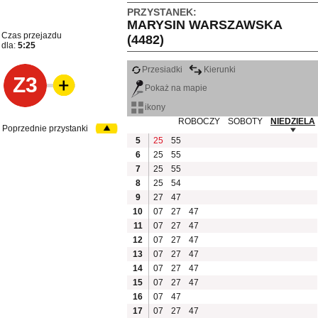
PRZYSTANEK:
MARYSIN WARSZAWSKA
Czas przejazdu
(4482)
dla:
5:25
Przesiadki
Kierunki
Z3
Pokaż na mapie
ikony
ROBOCZY
SOBOTY
NIEDZIELA
Poprzednie przystanki
5
25
55
6
25
55
7
25
55
8
25
54
9
27
47
10
07
27
47
11
07
27
47
12
07
27
47
13
07
27
47
14
07
27
47
15
07
27
47
16
07
47
17
07
27
47