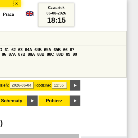
x
Czwartek
06-08-2026
Praca
18:15
D
61
62
63
64A
64B
65A
65B
66
67
86
87A
87B
88A
88B
88C
88D
89
90
zień:
i godzinę:
Schematy
Pobierz
)