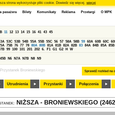
sza strona wykorzystuje pliki cookie. Dowiedz się więcej.
więcej
a pasażera
Bilety
Komunikaty
Reklama
Przetargi
O MPK
0B
11
12
13
14
15
16
41
43
45
53A
53C
53B
54B
55A
55B
55C
56
57
58A
58B
59
60A
60B
60C
60
75A
75B
76
77
78
80A
80B
81A
81B
82A
82B
83
84A
84B
85A
85B
97B
99
100
101
201
202
6.
F1
G1
G2
H
W
N5B
N6
N7A
N7B
N8
N9
Przystanek Broniewskiego
Sprawdź rozkład na d
Utrudnienia
Przystanki
Połączenia
NIŻSZA - BRONIEWSKIEGO (2462
STANEK: