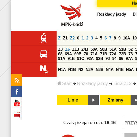
Na
Rozkłady jazdy
Dl
Z
Z1
Z2
0
1
2
3
4
5
6
7
8
9
10A
1
Z3
Z6
Z13
Z43
50A
50B
51A
51B
52
68
69A
69B
70
71A
71B
72A
72B
73
91A
91B
91C
92A
92B
93
94
96
97A
N1A
N1B
N2
N3A
N3B
N4A
N4B
N5A
Start
Rozkłady jazdy
Linia Z13
Linie
Zmiany
Czas przejazdu dla:
18:16
PRZY