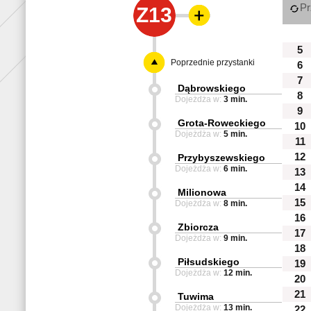
Pr
Z13
5
Poprzednie przystanki
6
7
Dąbrowskiego
8
Dojeżdża w:
3 min.
9
Grota-Roweckiego
10
Dojeżdża w:
5 min.
11
12
Przybyszewskiego
Dojeżdża w:
6 min.
13
14
Milionowa
15
Dojeżdża w:
8 min.
16
Zbiorcza
17
Dojeżdża w:
9 min.
18
Piłsudskiego
19
Dojeżdża w:
12 min.
20
21
Tuwima
Dojeżdża w:
13 min.
22