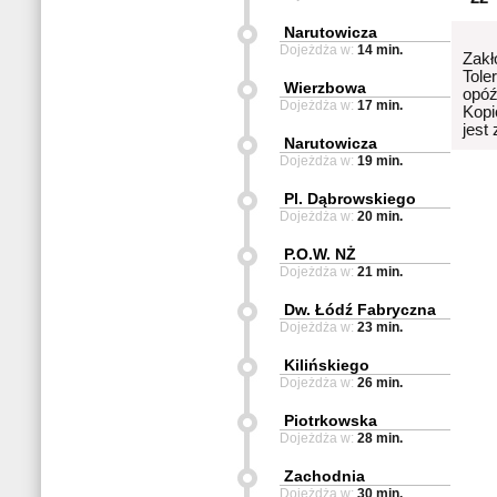
Narutowicza
Dojeżdża w:
14 min.
Zakł
Tole
Wierzbowa
opóź
Dojeżdża w:
17 min.
Kopi
jest
Narutowicza
Dojeżdża w:
19 min.
Pl. Dąbrowskiego
Dojeżdża w:
20 min.
P.O.W. NŻ
Dojeżdża w:
21 min.
Dw. Łódź Fabryczna
Dojeżdża w:
23 min.
Kilińskiego
Dojeżdża w:
26 min.
Piotrkowska
Dojeżdża w:
28 min.
Zachodnia
Dojeżdża w:
30 min.