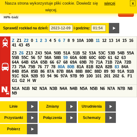
Nasza strona wykorzystuje pliki cookie. Dowiedz się
więcej
x
#
więcej.
Sprawdź rozkład na dzień:
i godzinę:
Z
Z1
Z2
0
1
2
3
4
5
6
7
8
9
10A
10B
11
12
13
14
15
16
41
43
45
Z3
Z6
Z13
Z43
50A
50B
51A
51B
52
53A
53C
53B
54B
55A
55B
55C
56
57
58A
58B
59
60A
60B
60C
60D
61
62
63
64A
64B
65A
65B
66
67
68
69A
69B
70
71A
71B
72A
72B
73
75A
75B
76
77
78
80A
80B
81A
81B
82A
82B
83
84A
84B
85A
85B
86
87A
87B
88A
88B
88C
88D
89
90
91A
91B
91C
92A
92B
93
94
96
97A
97B
99
100
101
201
202
6.
F1
G1
G2
H
W
N1A
N1B
N2
N3A
N3B
N4A
N4B
N5A
N5B
N6
N7A
N7B
N8
N9
Linie
Zmiany
Utrudnienia
Przystanki
Połączenia
Schematy
Pobierz