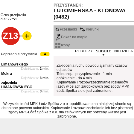
PRZYSTANEK:
LUTOMIERSKA - KLONOWA
Czas przejazdu
(0482)
dla:
22:51
Przesiadki
Kierunki
Z13
Pokaż na mapie
ikony
ROBOCZY
SOBOTY
NIEDZIELA
Poprzednie przystanki
Limanowskiego
Zakłócenia ruchu powodują zmiany czasów
Dojeżdża w:
2 min.
odjazdów
Mokra
Tolerancja: przyspieszenie - 1 min.
Dojeżdża w:
3 min.
opóźnienie - do 4 min.
Kopiowanie i rozpowszechnianie rozkładów
zajezdnia
jazdy w celach zarobkowych bez zgody MPK
LIMANOWSKIEGO
Łódź Spółka z o.o jest zabronione.
Dojeżdża w:
3 min.
Wszystkie treści MPK-Łódź Spółka z o.o. opublikowane na niniejszej stronie są
chronione prawem autorskim. Kopiowanie i rozpowszechnianie ich bez pisemnej
zgody MPK-Łódź Spółka z o.o. dla celów innych niż potrzeby własne jest
zabronione.