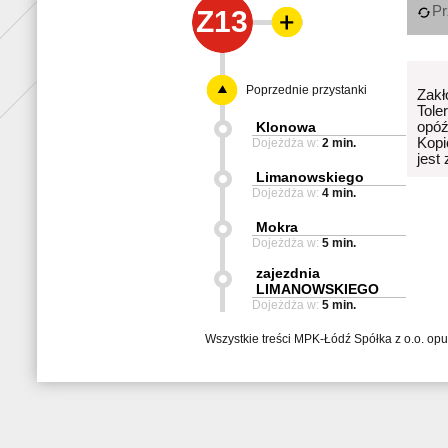
Pr
Z13
Poprzednie przystanki
Zakł
Tole
Klonowa
opóź
Kopi
Dojeżdża w:
2 min.
jest
Limanowskiego
Dojeżdża w:
4 min.
Mokra
Dojeżdża w:
5 min.
zajezdnia
LIMANOWSKIEGO
Dojeżdża w:
5 min.
Wszystkie treści MPK-Łódź Spółka z o.o. op