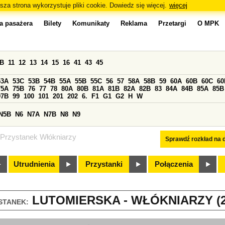
sza strona wykorzystuje pliki cookie. Dowiedz się więcej.
więcej
a pasażera
Bilety
Komunikaty
Reklama
Przetargi
O MPK
0B
11
12
13
14
15
16
41
43
45
53A
53C
53B
54B
55A
55B
55C
56
57
58A
58B
59
60A
60B
60C
60
75A
75B
76
77
78
80A
80B
81A
81B
82A
82B
83
84A
84B
85A
85B
97B
99
100
101
201
202
6.
F1
G1
G2
H
W
N5B
N6
N7A
N7B
N8
N9
Przystanek Włókniarzy
Sprawdź rozkład na d
Utrudnienia
Przystanki
Połączenia
LUTOMIERSKA - WŁÓKNIARZY (2
STANEK: