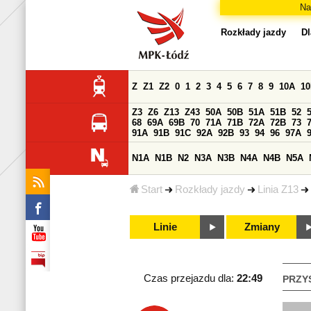
Na
Rozkłady jazdy
Dl
Z
Z1
Z2
0
1
2
3
4
5
6
7
8
9
10A
1
Z3
Z6
Z13
Z43
50A
50B
51A
51B
52
68
69A
69B
70
71A
71B
72A
72B
73
91A
91B
91C
92A
92B
93
94
96
97A
N1A
N1B
N2
N3A
N3B
N4A
N4B
N5A
Start
Rozkłady jazdy
Linia Z13
Linie
Zmiany
Czas przejazdu dla:
22:49
PRZY