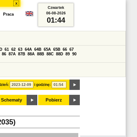
x
Czwartek
06-08-2026
Praca
01:44
D
61
62
63
64A
64B
65A
65B
66
67
86
87A
87B
88A
88B
88C
88D
89
90
zień:
i godzinę:
Schematy
Pobierz
035)