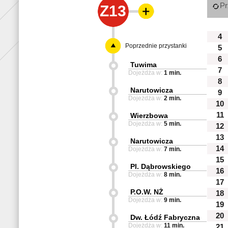
Pr
Z13
4
Poprzednie przystanki
5
6
Tuwima
7
Dojeżdża w:
1 min.
8
Narutowicza
9
Dojeżdża w:
2 min.
10
11
Wierzbowa
Dojeżdża w:
5 min.
12
13
Narutowicza
14
Dojeżdża w:
7 min.
15
Pl. Dąbrowskiego
16
Dojeżdża w:
8 min.
17
P.O.W. NŻ
18
Dojeżdża w:
9 min.
19
20
Dw. Łódź Fabryczna
Dojeżdża w:
11 min.
21