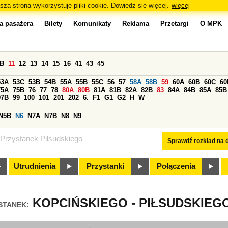
sza strona wykorzystuje pliki cookie. Dowiedz się więcej.
więcej
a pasażera
Bilety
Komunikaty
Reklama
Przetargi
O MPK
0B
11
12
13
14
15
16
41
43
45
53A
53C
53B
54B
55A
55B
55C
56
57
58A
58B
59
60A
60B
60C
60
75A
75B
76
77
78
80A
80B
81A
81B
82A
82B
83
84A
84B
85A
85B
97B
99
100
101
201
202
6.
F1
G1
G2
H
W
N5B
N6
N7A
N7B
N8
N9
Przystanek Piłsudskiego
Sprawdź rozkład na d
Utrudnienia
Przystanki
Połączenia
KOPCIŃSKIEGO - PIŁSUDSKIEGO 
STANEK: