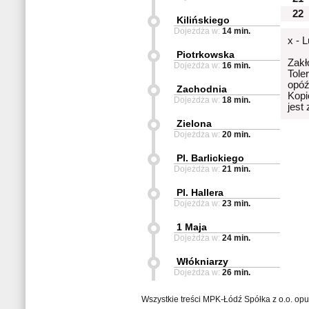
22
Kilińskiego
Dojeżdża w:
14 min.
x - 
Piotrkowska
Zakł
Dojeżdża w:
16 min.
Tole
opóź
Zachodnia
Kopi
Dojeżdża w:
18 min.
jest
Zielona
Dojeżdża w:
20 min.
Pl. Barlickiego
Dojeżdża w:
21 min.
Pl. Hallera
Dojeżdża w:
23 min.
1 Maja
Dojeżdża w:
24 min.
Włókniarzy
Dojeżdża w:
26 min.
Wszystkie treści MPK-Łódź Spółka z o.o. op