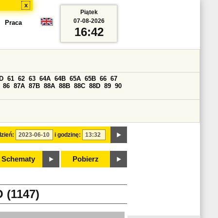
x
Piątek
07-08-2026
Praca
16:42
D
61
62
63
64A
64B
65A
65B
66
67
86
87A
87B
88A
88B
88C
88D
89
90
zień:
i godzinę:
Schematy
Pobierz
(1147)