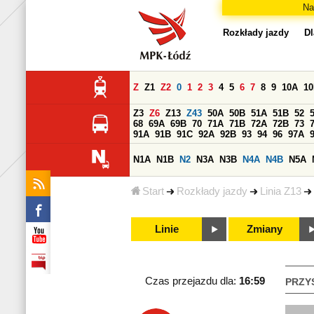
Na
Rozkłady jazdy
Dl
Z
Z1
Z2
0
1
2
3
4
5
6
7
8
9
10A
1
Z3
Z6
Z13
Z43
50A
50B
51A
51B
52
68
69A
69B
70
71A
71B
72A
72B
73
91A
91B
91C
92A
92B
93
94
96
97A
N1A
N1B
N2
N3A
N3B
N4A
N4B
N5A
Start
Rozkłady jazdy
Linia Z13
Linie
Zmiany
Czas przejazdu dla:
16:59
PRZY