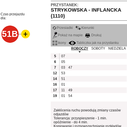
PRZYSTANEK:
STRYKOWSKA - INFLANCKA
Czas przejazdu
(1110)
dla:
Przesiadki
Kierunki
51B
Pokaż na mapie
Drukuj
ikony
Tabliczka jak na przystanku
ROBOCZY
SOBOTY
NIEDZIELA
5
07
6
05
7
03
47
12
53
14
51
16
01
17
11
49
19
01
54
Zakłócenia ruchu powodują zmiany czasów
odjazdów
Tolerancja: przyspieszenie - 1 min.
opóźnienie - do 4 min.
Kopiowanie i rozpowszechnianie rozkładów