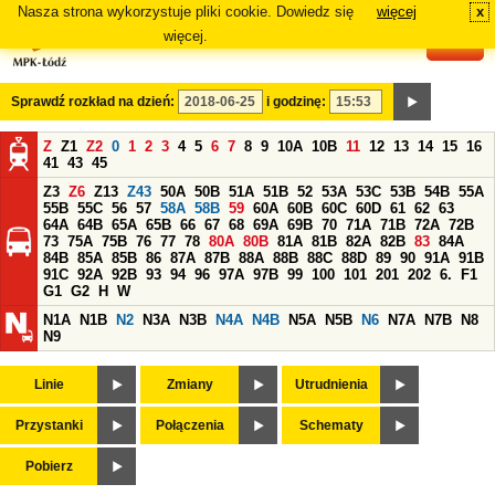
Nasza strona wykorzystuje pliki cookie. Dowiedz się
więcej
x
#
więcej.
Sprawdź rozkład na dzień:
i godzinę:
Z
Z1
Z2
0
1
2
3
4
5
6
7
8
9
10A
10B
11
12
13
14
15
16
41
43
45
Z3
Z6
Z13
Z43
50A
50B
51A
51B
52
53A
53C
53B
54B
55A
55B
55C
56
57
58A
58B
59
60A
60B
60C
60D
61
62
63
64A
64B
65A
65B
66
67
68
69A
69B
70
71A
71B
72A
72B
73
75A
75B
76
77
78
80A
80B
81A
81B
82A
82B
83
84A
84B
85A
85B
86
87A
87B
88A
88B
88C
88D
89
90
91A
91B
91C
92A
92B
93
94
96
97A
97B
99
100
101
201
202
6.
F1
G1
G2
H
W
N1A
N1B
N2
N3A
N3B
N4A
N4B
N5A
N5B
N6
N7A
N7B
N8
N9
Linie
Zmiany
Utrudnienia
Przystanki
Połączenia
Schematy
Pobierz