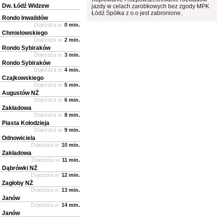
Dw. Łódź Widzew
jazdy w celach zarobkowych bez zgody MPK
Łódź Spółka z o.o jest zabronione.
Rondo Inwalidów
Dojeżdża w:
0 min.
Chmielowskiego
Dojeżdża w:
2 min.
Rondo Sybiraków
Dojeżdża w:
3 min.
Rondo Sybiraków
Dojeżdża w:
4 min.
Czajkowskiego
Dojeżdża w:
5 min.
Augustów NŻ
Dojeżdża w:
6 min.
Zakładowa
Dojeżdża w:
8 min.
Piasta Kołodzieja
Dojeżdża w:
9 min.
Odnowiciela
Dojeżdża w:
10 min.
Zakładowa
Dojeżdża w:
11 min.
Dąbrówki NŻ
Dojeżdża w:
12 min.
Zagłoby NŻ
Dojeżdża w:
13 min.
Janów
Dojeżdża w:
14 min.
Janów