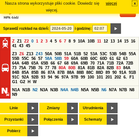
Nasza strona wykorzystuje pliki cookie. Dowiedz się
więcej
x
#
więcej.
Sprawdź rozkład na dzień:
i godzinę:
Z
Z1
Z2
0
1
2
3
4
5
6
7
8
9
10A
10B
11
12
13
14
15
16
41
43
45
Z3
Z6
Z13
Z43
50A
50B
51A
51B
52
53A
53C
53B
54B
55A
55B
55C
56
57
58A
58B
59
60A
60B
60C
60D
61
62
63
64A
64B
65A
65B
66
67
68
69A
69B
70
71A
71B
72A
72B
73
75A
75B
76
77
78
80A
80B
81A
81B
82A
82B
83
84A
84B
85A
85B
86
87A
87B
88A
88B
88C
88D
89
90
91A
91B
91C
92A
92B
93
94
96
97A
97B
99
100
101
201
202
6.
F1
G1
G2
H
W
N1A
N1B
N2
N3A
N3B
N4A
N4B
N5A
N5B
N6
N7A
N7B
N8
N9
Linie
Zmiany
Utrudnienia
Przystanki
Połączenia
Schematy
Pobierz