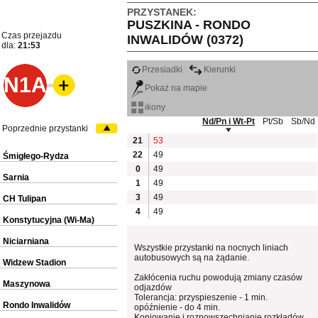
PRZYSTANEK:
PUSZKINA - RONDO
Czas przejazdu
INWALIDÓW (0372)
dla:
21:53
Przesiadki
Kierunki
N1A
Pokaż na mapie
ikony
Nd/Pn i Wt-Pt
Pt/Sb
Sb/Nd
Poprzednie przystanki
21
53
22
49
Śmigłego-Rydza
0
49
Sarnia
1
49
3
49
CH Tulipan
4
49
Konstytucyjna (Wi-Ma)
Niciarniana
Wszystkie przystanki na nocnych liniach
autobusowych są na żądanie.
Widzew Stadion
Zakłócenia ruchu powodują zmiany czasów
Maszynowa
odjazdów
Tolerancja: przyspieszenie - 1 min.
Rondo Inwalidów
opóźnienie - do 4 min.
Kopiowanie i rozpowszechnianie rozkładów