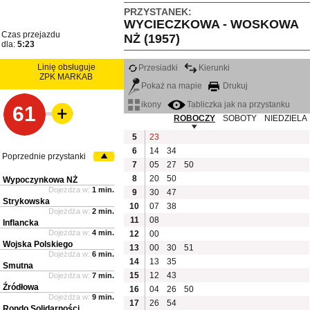
PRZYSTANEK:
WYCIECZKOWA - WOSKOWA
Czas przejazdu
NŻ (1957)
dla:
5:23
Linię obsługuje
Przesiadki
Kierunki
ZPK MARKAB
Pokaż na mapie
Drukuj
ikony
Tabliczka jak na przystanku
61
ROBOCZY
SOBOTY
NIEDZIELA
5
23
6
14
34
Poprzednie przystanki
7
05
27
50
8
20
50
Wypoczynkowa NŻ
Dojeżdża w:
1 min.
9
30
47
Strykowska
10
07
38
Dojeżdża w:
2 min.
11
08
Inflancka
Dojeżdża w:
4 min.
12
00
Wojska Polskiego
13
00
30
51
Dojeżdża w:
6 min.
14
13
35
Smutna
15
12
43
Dojeżdża w:
7 min.
Źródłowa
16
04
26
50
Dojeżdża w:
9 min.
17
26
54
Rondo Solidarności