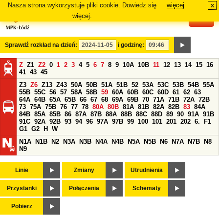
Nasza strona wykorzystuje pliki cookie. Dowiedz się
więcej
x
#
więcej.
Sprawdź rozkład na dzień:
i godzinę:
Z
Z1
Z2
0
1
2
3
4
5
6
7
8
9
10A
10B
11
12
13
14
15
16
41
43
45
Z3
Z6
Z13
Z43
50A
50B
51A
51B
52
53A
53C
53B
54B
55A
55B
55C
56
57
58A
58B
59
60A
60B
60C
60D
61
62
63
64A
64B
65A
65B
66
67
68
69A
69B
70
71A
71B
72A
72B
73
75A
75B
76
77
78
80A
80B
81A
81B
82A
82B
83
84A
84B
85A
85B
86
87A
87B
88A
88B
88C
88D
89
90
91A
91B
91C
92A
92B
93
94
96
97A
97B
99
100
101
201
202
6.
F1
G1
G2
H
W
N1A
N1B
N2
N3A
N3B
N4A
N4B
N5A
N5B
N6
N7A
N7B
N8
N9
Linie
Zmiany
Utrudnienia
Przystanki
Połączenia
Schematy
Pobierz