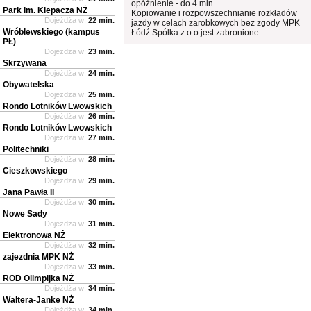
opóźnienie - do 4 min.
Park im. Klepacza NŻ
Kopiowanie i rozpowszechnianie rozkładów
Dojeżdża w:
22 min.
jazdy w celach zarobkowych bez zgody MPK
Wróblewskiego (kampus
Łódź Spółka z o.o jest zabronione.
PŁ)
Dojeżdża w:
23 min.
Skrzywana
Dojeżdża w:
24 min.
Obywatelska
Dojeżdża w:
25 min.
Rondo Lotników Lwowskich
Dojeżdża w:
26 min.
Rondo Lotników Lwowskich
Dojeżdża w:
27 min.
Politechniki
Dojeżdża w:
28 min.
Cieszkowskiego
Dojeżdża w:
29 min.
Jana Pawła II
Dojeżdża w:
30 min.
Nowe Sady
Dojeżdża w:
31 min.
Elektronowa NŻ
Dojeżdża w:
32 min.
zajezdnia MPK NŻ
Dojeżdża w:
33 min.
ROD Olimpijka NŻ
Dojeżdża w:
34 min.
Waltera-Janke NŻ
Dojeżdża w:
34 min.