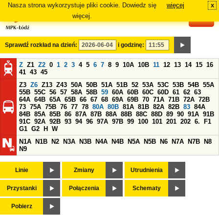
Nasza strona wykorzystuje pliki cookie. Dowiedz się
więcej
x
#
więcej.
Sprawdź rozkład na dzień:
i godzinę:
Z
Z1
Z2
0
1
2
3
4
5
6
7
8
9
10A
10B
11
12
13
14
15
16
41
43
45
Z3
Z6
Z13
Z43
50A
50B
51A
51B
52
53A
53C
53B
54B
55A
55B
55C
56
57
58A
58B
59
60A
60B
60C
60D
61
62
63
64A
64B
65A
65B
66
67
68
69A
69B
70
71A
71B
72A
72B
73
75A
75B
76
77
78
80A
80B
81A
81B
82A
82B
83
84A
84B
85A
85B
86
87A
87B
88A
88B
88C
88D
89
90
91A
91B
91C
92A
92B
93
94
96
97A
97B
99
100
101
201
202
6.
F1
G1
G2
H
W
N1A
N1B
N2
N3A
N3B
N4A
N4B
N5A
N5B
N6
N7A
N7B
N8
N9
Linie
Zmiany
Utrudnienia
Przystanki
Połączenia
Schematy
Pobierz