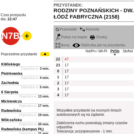
PRZYSTANEK:
RODZINY POZNAŃSKICH - DW.
Czas przejazdu
ŁÓDŹ FABRYCZNA (2158)
dla:
22:47
Przesiadki
Kierunki
N7B
Pokaż na mapie
Drukuj
ikony
Tabliczka jak na przystanku
Nd/Pn i Wt-Pt
Pt/Sb
Sb/Nd
Poprzednie przystanki
22
47
Kilińskiego
23
17
Dojeżdża w:
3 min.
0
17
Piotrkowska
1
17
Dojeżdża w:
4 min.
Zachodnia
2
17
Dojeżdża w:
5 min.
3
17
6 Sierpnia
4
17
Dojeżdża w:
13 min.
Mickiewicza
Dojeżdża w:
17 min.
Wszystkie przystanki na nocnych liniach
Radwańska
autobusowych są na żądanie.
Dojeżdża w:
19 min.
Wólczańska
Zakłócenia ruchu powodują zmiany czasów
Dojeżdża w:
20 min.
odjazdów
Radwańska (kampus PŁ)
Tolerancja: przyspieszenie - 1 min.
Dojeżdża w:
21 min.