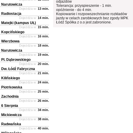
odjazdów
Narutowicza
Tolerancja: przyspieszenie - 1 min.
Dojeżdża w:
13 min.
opóźnienie - do 4 min.
Radiostacja
Kopiowanie i rozpowszechnianie rozkładów
Dojeżdża w:
14 min.
jazdy w celach zarobkowych bez zgody MPK
Łódź Spółka z o.o jest zabronione.
Matejki (kampus UŁ)
Dojeżdża w:
15 min.
Kopcińskiego
Dojeżdża w:
16 min.
Wierzbowa
Dojeżdża w:
18 min.
Narutowicza
Dojeżdża w:
19 min.
Pl. Dąbrowskiego
Dojeżdża w:
20 min.
Dw. Łódź Fabryczna
Dojeżdża w:
21 min.
Kilińskiego
Dojeżdża w:
24 min.
Piotrkowska
Dojeżdża w:
25 min.
Zachodnia
Dojeżdża w:
26 min.
6 Sierpnia
Dojeżdża w:
34 min.
Mickiewicza
Dojeżdża w:
38 min.
Radwańska
Dojeżdża w:
40 min.