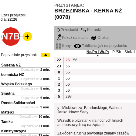
PRZYSTANEK:
BRZEZIŃSKA - KERNA NŻ
Czas przejazdu
(0078)
dla:
22:26
Przesiadki
Kierunki
N7B
Pokaż na mapie
Drukuj
ikony
Tabliczka jak na przystanku
Nd/Pn i Wt-Pt
Pt/Sb
Sb/Nd
Poprzednie przystanki
22
26
56
Śnieżna NŻ
23
56
Dojeżdża w:
2 min.
0
56
Łomnicka NŻ
1
56
Dojeżdża w:
3 min.
Wojska Polskiego
2
56
Dojeżdża w:
5 min.
3
56
Smutna
5
29y
Dojeżdża w:
6 min.
Rondo Solidarności
Dojeżdża w:
9 min.
y - Mickiewicza, Bandurskiego, Waltera-
Janke, Nowe Sady
Matejki
Dojeżdża w:
10 min.
Wszystkie przystanki na nocnych liniach
Tamka
autobusowych są na żądanie.
Dojeżdża w:
11 min.
Konstytucyjna
Zakłócenia ruchu powodują zmiany czasów
Dojeżdża w:
12 min.