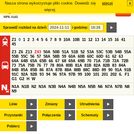
Nasza strona wykorzystuje pliki cookie. Dowiedz się
więcej
x
#
więcej.
Sprawdź rozkład na dzień:
i godzinę:
Z1
0
1
2
3
4
5
6
7
8
9
10A
10B
11
12
13
14
15
16
41
45
Z3
Z6
Z13
Z43
50A
50B
51A
51B
52
53A
53C
53B
54B
55A
55B
55C
56
57
58A
58B
59
60A
60B
60C
60D
61
62
63
64A
64B
65A
65B
66
67
68
69A
69B
70
71A
71B
72A
72B
73
75A
75B
76
77
78
80A
80B
81A
81B
82A
82B
83
84A
84B
85A
85B
86
87A
87B
88A
88B
88C
88D
89
90
91A
91B
91C
92A
92B
93
94
96
97A
97B
99
100
101
201
202
6.
F1
G1
G2
H
W
N1A
N1B
N2
N3A
N3B
N4A
N4B
N5A
N5B
N6
N7A
N7B
N8
N9
Linie
Zmiany
Utrudnienia
Przystanki
Połączenia
Schematy
Pobierz