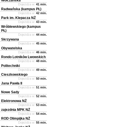
Wólczańska
Dojeżdża w:
41 min.
Radwańska (kampus PŁ)
Dojeżdża w:
42 min.
Park im. Klepacza NŻ
Dojeżdża w:
43 min.
Wróblewskiego (kampus
PŁ)
Dojeżdża w:
44 min.
Skrzywana
Dojeżdża w:
45 min.
Obywatelska
Dojeżdża w:
46 min.
Rondo Lotników Lwowskich
Dojeżdża w:
48 min.
Politechniki
Dojeżdża w:
49 min.
Cieszkowskiego
Dojeżdża w:
50 min.
Jana Pawła II
Dojeżdża w:
51 min.
Nowe Sady
Dojeżdża w:
52 min.
Elektronowa NŻ
Dojeżdża w:
53 min.
zajezdnia MPK NŻ
Dojeżdża w:
54 min.
ROD Olimpijka NŻ
Dojeżdża w:
55 min.