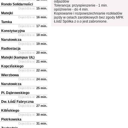
odjazdów
Rondo Solidarności
Tolerancja: przyspieszenie - 1 min.
Dojeżdża w:
15 min.
opóźnienie - do 4 min.
Matejki
Kopiowanie i rozpowszechnianie rozkładów
Dojeżdża w:
16 min.
jazdy w celach zarobkowych bez zgody MPK
Łódź Spółka z o.o jest zabronione.
Tamka
Dojeżdża w:
17 min.
Konstytucyjna
Dojeżdża w:
18 min.
Narutowicza
Dojeżdża w:
19 min.
Radiostacja
Dojeżdża w:
20 min.
Matejki (kampus UŁ)
Dojeżdża w:
21 min.
Kopcińskiego
Dojeżdża w:
22 min.
Wierzbowa
Dojeżdża w:
24 min.
Narutowicza
Dojeżdża w:
25 min.
Pl. Dąbrowskiego
Dojeżdża w:
26 min.
Dw. Łódź Fabryczna
Dojeżdża w:
27 min.
Kilińskiego
Dojeżdża w:
30 min.
Piotrkowska
Dojeżdża w:
31 min.