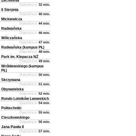
Zachodnia
Dojeżdża w:
32 min.
6 Sierpnia
Dojeżdża w:
40 min.
Mickiewicza
Dojeżdża w:
44 min.
Radwańska
Dojeżdża w:
46 min.
Wólczańska
Dojeżdża w:
47 min.
Radwańska (kampus PŁ)
Dojeżdża w:
48 min.
Park im. Klepacza NŻ
Dojeżdża w:
49 min.
Wróblewskiego (kampus
PŁ)
Dojeżdża w:
50 min.
Skrzywana
Dojeżdża w:
51 min.
Obywatelska
Dojeżdża w:
52 min.
Rondo Lotników Lwowskich
Dojeżdża w:
54 min.
Politechniki
Dojeżdża w:
55 min.
Cieszkowskiego
Dojeżdża w:
56 min.
Jana Pawła II
Dojeżdża w:
57 min.