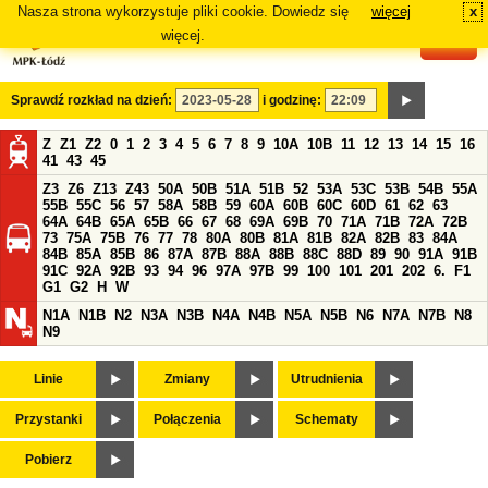
Nasza strona wykorzystuje pliki cookie. Dowiedz się
więcej
x
#
więcej.
Sprawdź rozkład na dzień:
i godzinę:
Z
Z1
Z2
0
1
2
3
4
5
6
7
8
9
10A
10B
11
12
13
14
15
16
41
43
45
Z3
Z6
Z13
Z43
50A
50B
51A
51B
52
53A
53C
53B
54B
55A
55B
55C
56
57
58A
58B
59
60A
60B
60C
60D
61
62
63
64A
64B
65A
65B
66
67
68
69A
69B
70
71A
71B
72A
72B
73
75A
75B
76
77
78
80A
80B
81A
81B
82A
82B
83
84A
84B
85A
85B
86
87A
87B
88A
88B
88C
88D
89
90
91A
91B
91C
92A
92B
93
94
96
97A
97B
99
100
101
201
202
6.
F1
G1
G2
H
W
N1A
N1B
N2
N3A
N3B
N4A
N4B
N5A
N5B
N6
N7A
N7B
N8
N9
Linie
Zmiany
Utrudnienia
Przystanki
Połączenia
Schematy
Pobierz