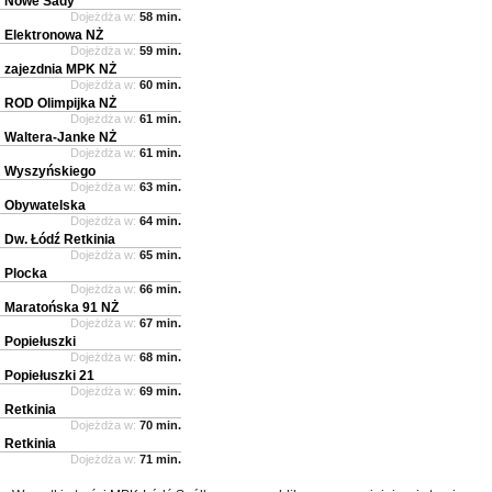
Nowe Sady
Dojeżdża w:
58 min.
Elektronowa NŻ
Dojeżdża w:
59 min.
zajezdnia MPK NŻ
Dojeżdża w:
60 min.
ROD Olimpijka NŻ
Dojeżdża w:
61 min.
Waltera-Janke NŻ
Dojeżdża w:
61 min.
Wyszyńskiego
Dojeżdża w:
63 min.
Obywatelska
Dojeżdża w:
64 min.
Dw. Łódź Retkinia
Dojeżdża w:
65 min.
Plocka
Dojeżdża w:
66 min.
Maratońska 91 NŻ
Dojeżdża w:
67 min.
Popiełuszki
Dojeżdża w:
68 min.
Popiełuszki 21
Dojeżdża w:
69 min.
Retkinia
Dojeżdża w:
70 min.
Retkinia
Dojeżdża w:
71 min.