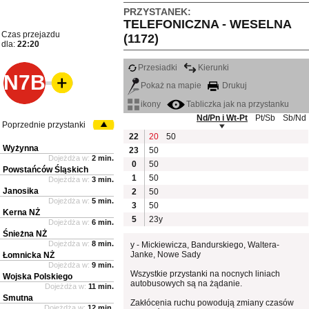
PRZYSTANEK:
TELEFONICZNA - WESELNA
Czas przejazdu
(1172)
dla:
22:20
Przesiadki
Kierunki
N7B
Pokaż na mapie
Drukuj
ikony
Tabliczka jak na przystanku
Nd/Pn i Wt-Pt
Pt/Sb
Sb/Nd
Poprzednie przystanki
22
20
50
Wyżynna
23
50
Dojeżdża w:
2 min.
0
50
Powstańców Śląskich
1
50
Dojeżdża w:
3 min.
Janosika
2
50
Dojeżdża w:
5 min.
3
50
Kerna NŻ
5
23y
Dojeżdża w:
6 min.
Śnieżna NŻ
Dojeżdża w:
8 min.
y - Mickiewicza, Bandurskiego, Waltera-
Janke, Nowe Sady
Łomnicka NŻ
Dojeżdża w:
9 min.
Wszystkie przystanki na nocnych liniach
Wojska Polskiego
autobusowych są na żądanie.
Dojeżdża w:
11 min.
Smutna
Zakłócenia ruchu powodują zmiany czasów
Dojeżdża w:
12 min.