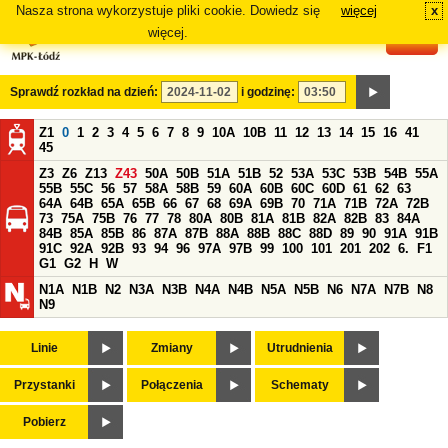
Nasza strona wykorzystuje pliki cookie. Dowiedz się
więcej
x
#
więcej.
Sprawdź rozkład na dzień:
i godzinę:
Z1
0
1
2
3
4
5
6
7
8
9
10A
10B
11
12
13
14
15
16
41
45
Z3
Z6
Z13
Z43
50A
50B
51A
51B
52
53A
53C
53B
54B
55A
55B
55C
56
57
58A
58B
59
60A
60B
60C
60D
61
62
63
64A
64B
65A
65B
66
67
68
69A
69B
70
71A
71B
72A
72B
73
75A
75B
76
77
78
80A
80B
81A
81B
82A
82B
83
84A
84B
85A
85B
86
87A
87B
88A
88B
88C
88D
89
90
91A
91B
91C
92A
92B
93
94
96
97A
97B
99
100
101
201
202
6.
F1
G1
G2
H
W
N1A
N1B
N2
N3A
N3B
N4A
N4B
N5A
N5B
N6
N7A
N7B
N8
N9
Linie
Zmiany
Utrudnienia
Przystanki
Połączenia
Schematy
Pobierz