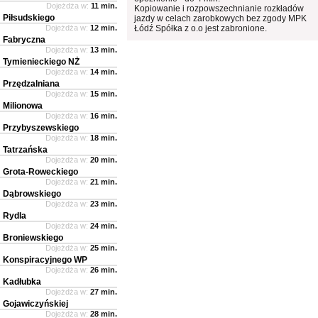
Dojeżdża w:
11 min.
Kopiowanie i rozpowszechnianie rozkładów
Piłsudskiego
jazdy w celach zarobkowych bez zgody MPK
Dojeżdża w:
12 min.
Łódź Spółka z o.o jest zabronione.
Fabryczna
Dojeżdża w:
13 min.
Tymienieckiego NŻ
Dojeżdża w:
14 min.
Przędzalniana
Dojeżdża w:
15 min.
Milionowa
Dojeżdża w:
16 min.
Przybyszewskiego
Dojeżdża w:
18 min.
Tatrzańska
Dojeżdża w:
20 min.
Grota-Roweckiego
Dojeżdża w:
21 min.
Dąbrowskiego
Dojeżdża w:
23 min.
Rydla
Dojeżdża w:
24 min.
Broniewskiego
Dojeżdża w:
25 min.
Konspiracyjnego WP
Dojeżdża w:
26 min.
Kadłubka
Dojeżdża w:
27 min.
Gojawiczyńskiej
Dojeżdża w:
28 min.