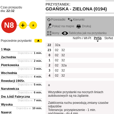
PRZYSTANEK:
Czas przejazdu
GDAŃSKA - ZIELONA (0194)
dla:
22:32
Przesiadki
Kierunki
N8
a
Pokaż na mapie
Drukuj
ikony
Tabliczka jak na przystanku
Nd/Pn i Wt-Pt
Pt/Sb
Sb/Nd
Poprzednie przystanki
22
32a
1 Maja
23
02
32
Dojeżdża w:
1 min.
0
02
32
Zachodnia
1
02
32
Dojeżdża w:
2 min.
Piotrkowska
2
02
32a
Dojeżdża w:
3 min.
3
02
32
Wschodnia
4
02
32
Dojeżdża w:
4 min.
Rewolucji 1905r.
Dojeżdża w:
5 min.
a
Narutowicza
Wszystkie przystanki na nocnych liniach
Dojeżdża w:
6 min.
autobusowych są na żądanie.
Dw. Łódź Fabryczna
Dojeżdża w:
7 min.
Zakłócenia ruchu powodują zmiany czasów
Wysoka
odjazdów
Dojeżdża w:
10 min.
Tolerancja: przyspieszenie - 1 min.
Nawrot
opóźnienie - do 4 min.