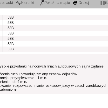
zesiadki
Kierunki
Pokaż na mapie
Drukuj
i
53B
53B
53B
53B
53B
53B
53B
stkie przystanki na nocnych liniach autobusowych są na żądanie.
ócenia ruchu powodują zmiany czasów odjazdów
rancja: przyspieszenie - 1 min.
nienie - do 4 min.
owanie i rozpowszechnianie rozkładów jazdy w celach zarobkowych
 zabronione.