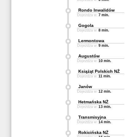
Rondo Inwalidów
Dojeżdża w:
7 min.
Gogola
Dojeżdża w:
8 min.
Lermontowa
Dojeżdża w:
9 min.
Augustów
Dojeżdża w:
10 min.
Książąt Polskich NŻ
Dojeżdża w:
11 min.
Janów
Dojeżdża w:
12 min.
Hetmańska NŻ
Dojeżdża w:
13 min.
Transmisyjna
Dojeżdża w:
14 min.
Rokicińska NŻ