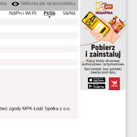
kony
Tabliczka jak na przystanku
Nd/Pn i Wt-Pt
Pt/Sb
Sb/Nd
 bez zgody MPK Łódź Spółka z o.o