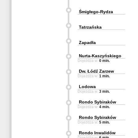
Śmigłego-Rydza
Tatrzańska
Zapadła
Nurta-Kaszyńskiego
Dojeżdża w:
0 min.
Dw. Łódź Zarzew
Dojeżdża w:
1 min.
Lodowa
Dojeżdża w:
3 min.
Rondo Sybiraków
Dojeżdża w:
4 min.
Rondo Sybiraków
Dojeżdża w:
5 min.
Rondo Inwalidów
Dojeżdża w:
6 min.