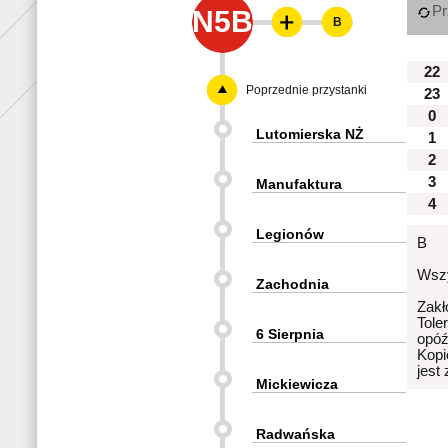
Pr
N5B
B
22
Poprzednie przystanki
23
0
Lutomierska NŻ
1
2
3
Manufaktura
4
Legionów
B
Wszy
Zachodnia
Zakł
Tole
6 Sierpnia
opóź
Kopi
jest
Mickiewicza
Radwańska