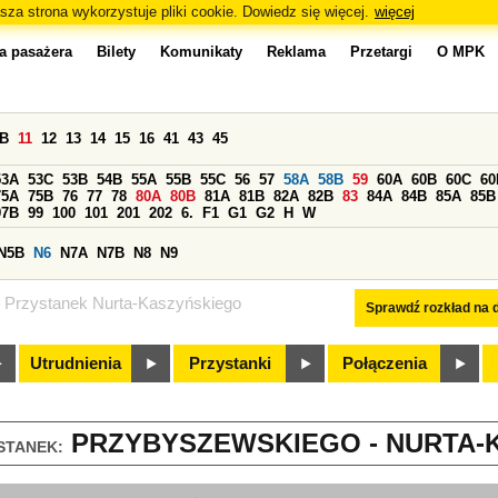
sza strona wykorzystuje pliki cookie. Dowiedz się więcej.
więcej
a pasażera
Bilety
Komunikaty
Reklama
Przetargi
O MPK
0B
11
12
13
14
15
16
41
43
45
53A
53C
53B
54B
55A
55B
55C
56
57
58A
58B
59
60A
60B
60C
60
75A
75B
76
77
78
80A
80B
81A
81B
82A
82B
83
84A
84B
85A
85B
97B
99
100
101
201
202
6.
F1
G1
G2
H
W
N5B
N6
N7A
N7B
N8
N9
Przystanek Nurta-Kaszyńskiego
Sprawdź rozkład na d
Utrudnienia
Przystanki
Połączenia
PRZYBYSZEWSKIEGO - NURTA-K
STANEK: