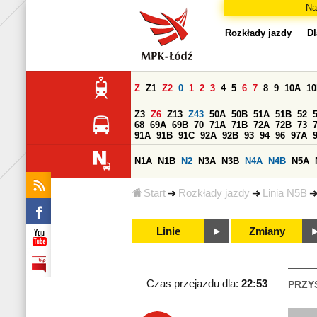
Na
Rozkłady jazdy
Dl
Z
Z1
Z2
0
1
2
3
4
5
6
7
8
9
10A
1
Z3
Z6
Z13
Z43
50A
50B
51A
51B
52
68
69A
69B
70
71A
71B
72A
72B
73
91A
91B
91C
92A
92B
93
94
96
97A
N1A
N1B
N2
N3A
N3B
N4A
N4B
N5A
Start
Rozkłady jazdy
Linia N5B
Linie
Zmiany
Czas przejazdu dla:
22:53
PRZY