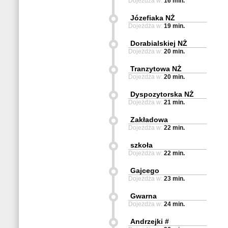
Dojeżdża w:
16 min.
Józefiaka NŻ
Dojeżdża w:
19 min.
Dorabialskiej NŻ
Dojeżdża w:
20 min.
Tranzytowa NŻ
Dojeżdża w:
20 min.
Dyspozytorska NŻ
Dojeżdża w:
21 min.
Zakładowa
Dojeżdża w:
22 min.
szkoła
Dojeżdża w:
22 min.
Gajcego
Dojeżdża w:
23 min.
Gwarna
Dojeżdża w:
24 min.
Andrzejki #