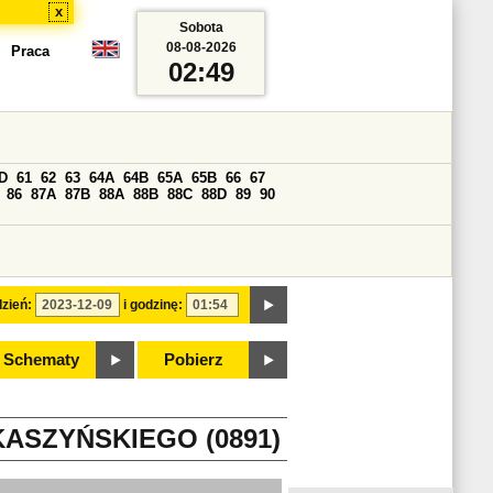
x
Sobota
08-08-2026
Praca
02:49
D
61
62
63
64A
64B
65A
65B
66
67
86
87A
87B
88A
88B
88C
88D
89
90
zień:
i godzinę:
Schematy
Pobierz
ASZYŃSKIEGO (0891)