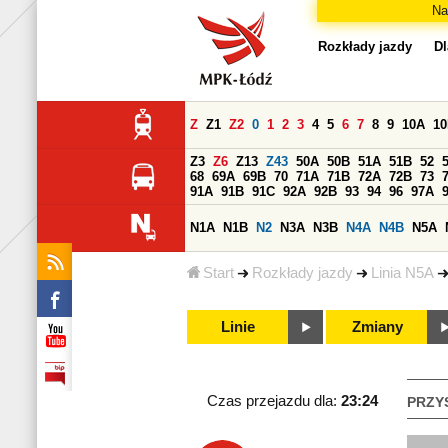
Na
Rozkłady jazdy
Dl
Z
Z1
Z2
0
1
2
3
4
5
6
7
8
9
10A
1
Z3
Z6
Z13
Z43
50A
50B
51A
51B
52
68
69A
69B
70
71A
71B
72A
72B
73
91A
91B
91C
92A
92B
93
94
96
97A
N1A
N1B
N2
N3A
N3B
N4A
N4B
N5A
Start
Rozkłady jazdy
Linia N5A
Linie
Zmiany
Czas przejazdu dla:
23:24
PRZY