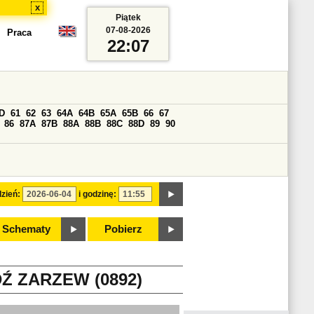
x
Piątek
07-08-2026
Praca
22:07
D
61
62
63
64A
64B
65A
65B
66
67
86
87A
87B
88A
88B
88C
88D
89
90
zień:
i godzinę:
Schematy
Pobierz
Ź ZARZEW (0892)