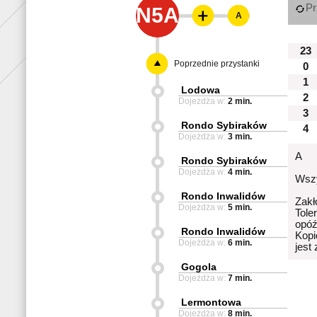
Pr
N5A
A
23
Poprzednie przystanki
0
1
Lodowa
2
Dojeżdża w:
2 min.
3
Rondo Sybiraków
4
Dojeżdża w:
3 min.
A
Rondo Sybiraków
Dojeżdża w:
4 min.
Wszy
Rondo Inwalidów
Zakł
Dojeżdża w:
5 min.
Tole
opóź
Rondo Inwalidów
Kopi
Dojeżdża w:
6 min.
jest
Gogola
Dojeżdża w:
7 min.
Lermontowa
Dojeżdża w:
8 min.