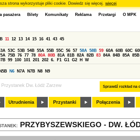
sza strona wykorzystuje pliki cookie. Dowiedz się więcej.
więcej
a pasażera
Bilety
Komunikaty
Reklama
Przetargi
O MPK
0B
11
12
13
14
15
16
41
43
45
53A
53C
53B
54B
55A
55B
55C
56
57
58A
58B
59
60A
60B
60C
60
75A
75B
76
77
78
80A
80B
81A
81B
82A
82B
83
84A
84B
85A
85B
97B
99
100
101
201
202
6.
F1
G1
G2
H
W
N5B
N6
N7A
N7B
N8
N9
Przystanek Dw. Łódź Zarzew
Sprawdź rozkład na d
Utrudnienia
Przystanki
Połączenia
PRZYBYSZEWSKIEGO - DW. ŁÓD
STANEK: