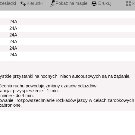
zesiadki
Kierunki
Pokaż na mapie
Drukuj
i
24A
24A
24A
24A
24A
24A
stkie przystanki na nocnych liniach autobusowych są na żądanie.
ócenia ruchu powodują zmiany czasów odjazdów
rancja: przyspieszenie - 1 min.
nienie - do 4 min.
owanie i rozpowszechnianie rozkładów jazdy w celach zarobkowych
 zabronione.