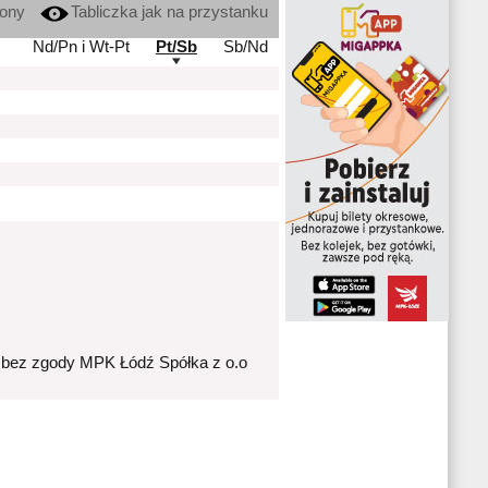
kony
Tabliczka jak na przystanku
Nd/Pn i Wt-Pt
Pt/Sb
Sb/Nd
 bez zgody MPK Łódź Spółka z o.o