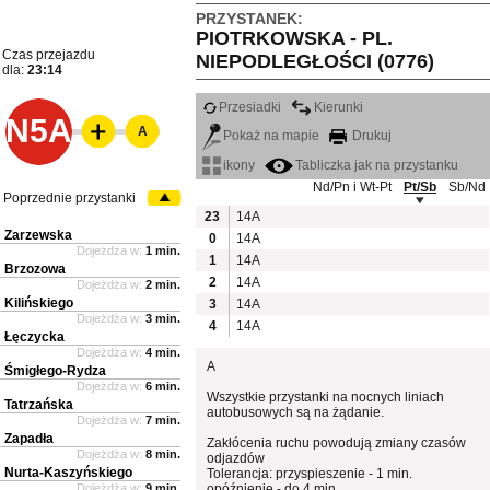
PRZYSTANEK:
PIOTRKOWSKA - PL.
Czas przejazdu
NIEPODLEGŁOŚCI (0776)
dla:
23:14
Przesiadki
Kierunki
N5A
A
Pokaż na mapie
Drukuj
ikony
Tabliczka jak na przystanku
Nd/Pn i Wt-Pt
Pt/Sb
Sb/Nd
Poprzednie przystanki
23
14A
Zarzewska
0
14A
Dojeżdża w:
1 min.
1
14A
Brzozowa
2
14A
Dojeżdża w:
2 min.
Kilińskiego
3
14A
Dojeżdża w:
3 min.
4
14A
Łęczycka
Dojeżdża w:
4 min.
A
Śmigłego-Rydza
Dojeżdża w:
6 min.
Wszystkie przystanki na nocnych liniach
Tatrzańska
autobusowych są na żądanie.
Dojeżdża w:
7 min.
Zapadła
Zakłócenia ruchu powodują zmiany czasów
Dojeżdża w:
8 min.
odjazdów
Nurta-Kaszyńskiego
Tolerancja: przyspieszenie - 1 min.
Dojeżdża w:
9 min.
opóźnienie - do 4 min.