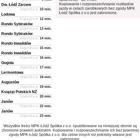
Kopiowanie i rozpowszechnianie rozkładów
Dw. Łódź Zarzew
jazdy w celach zarobkowych bez zgody MPK
Dojeżdża w:
10 min.
Łódź Spółka z o.o jest zabronione.
Lodowa
Dojeżdża w:
12 min.
Rondo Sybiraków
Dojeżdża w:
13 min.
Rondo Sybiraków
Dojeżdża w:
14 min.
Rondo Inwalidów
Dojeżdża w:
15 min.
Rondo Inwalidów
Dojeżdża w:
16 min.
Gogola
Dojeżdża w:
17 min.
Lermontowa
Dojeżdża w:
18 min.
Augustów
Dojeżdża w:
19 min.
Książąt Polskich NŻ
Dojeżdża w:
20 min.
Janów
Dojeżdża w:
22 min.
Janów
Dojeżdża w:
23 min.
Wszystkie treści MPK-Łódź Spółka z o.o. opublikowane na niniejszej stronie są
chronione prawem autorskim. Kopiowanie i rozpowszechnianie ich bez pisemnej
zgody MPK-Łódź Spółka z o.o. dla celów innych niż potrzeby własne jest
zabronione.