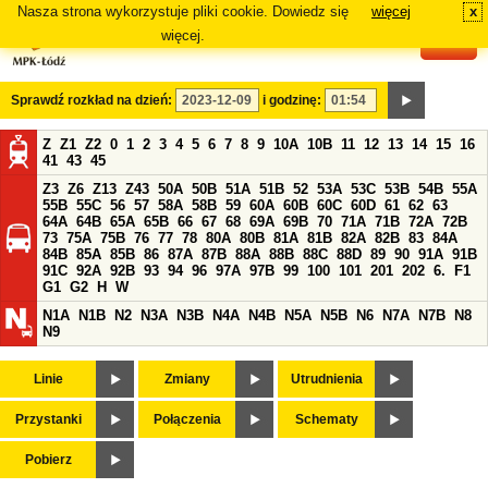
Nasza strona wykorzystuje pliki cookie. Dowiedz się
więcej
x
#
więcej.
Sprawdź rozkład na dzień:
i godzinę:
Z
Z1
Z2
0
1
2
3
4
5
6
7
8
9
10A
10B
11
12
13
14
15
16
41
43
45
Z3
Z6
Z13
Z43
50A
50B
51A
51B
52
53A
53C
53B
54B
55A
55B
55C
56
57
58A
58B
59
60A
60B
60C
60D
61
62
63
64A
64B
65A
65B
66
67
68
69A
69B
70
71A
71B
72A
72B
73
75A
75B
76
77
78
80A
80B
81A
81B
82A
82B
83
84A
84B
85A
85B
86
87A
87B
88A
88B
88C
88D
89
90
91A
91B
91C
92A
92B
93
94
96
97A
97B
99
100
101
201
202
6.
F1
G1
G2
H
W
N1A
N1B
N2
N3A
N3B
N4A
N4B
N5A
N5B
N6
N7A
N7B
N8
N9
Linie
Zmiany
Utrudnienia
Przystanki
Połączenia
Schematy
Pobierz