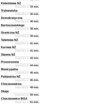
Kwietniowa NŻ
Dojeżdża w:
34 min.
Trybunalska
Dojeżdża w:
35 min.
Demokratyczna
Dojeżdża w:
36 min.
Bartoszewskiego
Dojeżdża w:
38 min.
Graniczna NŻ
Dojeżdża w:
39 min.
Tabelowa NŻ
Dojeżdża w:
41 min.
Karowa NŻ
Dojeżdża w:
41 min.
Sławna NŻ
Dojeżdża w:
42 min.
Przestrzenna
Dojeżdża w:
44 min.
Municypalna
Dojeżdża w:
45 min.
Pabianicka NŻ
Dojeżdża w:
46 min.
Chocianowicka
Dojeżdża w:
49 min.
Długa
Dojeżdża w:
50 min.
Chocianowice IKEA
Dojeżdża w:
51 min.