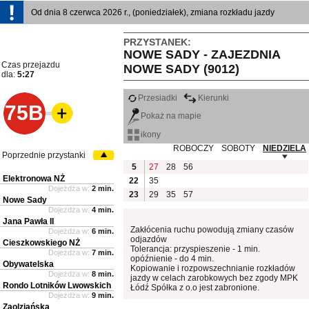
Od dnia 8 czerwca 2026 r., (poniedziałek), zmiana rozkładu jazdy
PRZYSTANEK:
NOWE SADY - ZAJEZDNIA
Czas przejazdu
NOWE SADY (9012)
dla:
5:27
Przesiadki
Kierunki
75B
Pokaż na mapie
ikony
ROBOCZY
SOBOTY
NIEDZIELA
Poprzednie przystanki
5
27
28
56
Elektronowa NŻ
22
35
Dojeżdża w:
2 min.
23
29
35
57
Nowe Sady
Dojeżdża w:
4 min.
Jana Pawła II
Zakłócenia ruchu powodują zmiany czasów
Dojeżdża w:
6 min.
odjazdów
Cieszkowskiego NŻ
Tolerancja: przyspieszenie - 1 min.
Dojeżdża w:
7 min.
opóźnienie - do 4 min.
Obywatelska
Kopiowanie i rozpowszechnianie rozkładów
Dojeżdża w:
8 min.
jazdy w celach zarobkowych bez zgody MPK
Rondo Lotników Lwowskich
Łódź Spółka z o.o jest zabronione.
Dojeżdża w:
9 min.
Zaolziańska