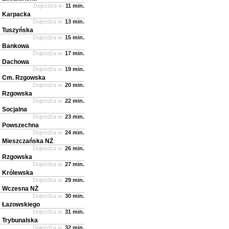
Dojeżdża w:
11 min.
Karpacka
Dojeżdża w:
13 min.
Tuszyńska
Dojeżdża w:
15 min.
Bankowa
Dojeżdża w:
17 min.
Dachowa
Dojeżdża w:
19 min.
Cm. Rzgowska
Dojeżdża w:
20 min.
Rzgowska
Dojeżdża w:
22 min.
Socjalna
Dojeżdża w:
23 min.
Powszechna
Dojeżdża w:
24 min.
Mieszczańska NŻ
Dojeżdża w:
26 min.
Rzgowska
Dojeżdża w:
27 min.
Królewska
Dojeżdża w:
29 min.
Wczesna NŻ
Dojeżdża w:
30 min.
Łazowskiego
Dojeżdża w:
31 min.
Trybunalska
Dojeżdża w:
32 min.