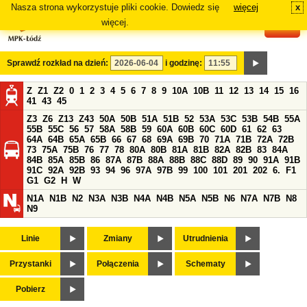
Nasza strona wykorzystuje pliki cookie. Dowiedz się
więcej
x
#
więcej.
Sprawdź rozkład na dzień:
i godzinę:
Z
Z1
Z2
0
1
2
3
4
5
6
7
8
9
10A
10B
11
12
13
14
15
16
41
43
45
Z3
Z6
Z13
Z43
50A
50B
51A
51B
52
53A
53C
53B
54B
55A
55B
55C
56
57
58A
58B
59
60A
60B
60C
60D
61
62
63
64A
64B
65A
65B
66
67
68
69A
69B
70
71A
71B
72A
72B
73
75A
75B
76
77
78
80A
80B
81A
81B
82A
82B
83
84A
84B
85A
85B
86
87A
87B
88A
88B
88C
88D
89
90
91A
91B
91C
92A
92B
93
94
96
97A
97B
99
100
101
201
202
6.
F1
G1
G2
H
W
N1A
N1B
N2
N3A
N3B
N4A
N4B
N5A
N5B
N6
N7A
N7B
N8
N9
Linie
Zmiany
Utrudnienia
Przystanki
Połączenia
Schematy
Pobierz