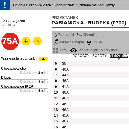
Od dnia 8 czerwca 2026 r., (poniedziałek), zmiana rozkładu jazdy
PRZYSTANEK:
Czas przejazdu
PABIANICKA - RUDZKA (0700)
dla:
10:28
Przesiadki
Kierunki
75A
A
Pokaż na mapie
Drukuj
ikony
Tabliczka jak na przystanku
ROBOCZY
SOBOTY
NIEDZIELA
Poprzednie przystanki
5
35
Chocianowicka
6
46A
Dojeżdża w:
2 min.
7
44A
Długa
8
46A
Dojeżdża w:
3 min.
Chocianowice IKEA
9
41A
Dojeżdża w:
4 min.
10
46A
11
46A
12
46A
13
46A
14
45A
15
46A
16
46A