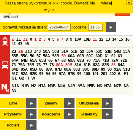
Nasza strona wykorzystuje pliki cookie. Dowiedz się
więcej
x
#
więcej.
Sprawdź rozkład na dzień:
i godzinę:
Z
Z1
Z2
0
1
2
3
4
5
6
7
8
9
10A
10B
11
12
13
14
15
16
41
43
45
Z3
Z6
Z13
Z43
50A
50B
51A
51B
52
53A
53C
53B
54B
55A
55B
55C
56
57
58A
58B
59
60A
60B
60C
60D
61
62
63
64A
64B
65A
65B
66
67
68
69A
69B
70
71A
71B
72A
72B
73
75A
75B
76
77
78
80A
80B
81A
81B
82A
82B
83
84A
84B
85A
85B
86
87A
87B
88A
88B
88C
88D
89
90
91A
91B
91C
92A
92B
93
94
96
97A
97B
99
100
101
201
202
6.
F1
G1
G2
H
W
N1A
N1B
N2
N3A
N3B
N4A
N4B
N5A
N5B
N6
N7A
N7B
N8
N9
Linie
Zmiany
Utrudnienia
Przystanki
Połączenia
Schematy
Pobierz