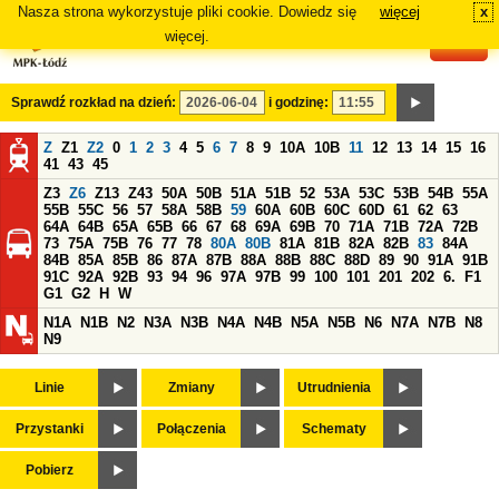
Nasza strona wykorzystuje pliki cookie. Dowiedz się
więcej
x
#
więcej.
Sprawdź rozkład na dzień:
i godzinę:
Z
Z1
Z2
0
1
2
3
4
5
6
7
8
9
10A
10B
11
12
13
14
15
16
41
43
45
Z3
Z6
Z13
Z43
50A
50B
51A
51B
52
53A
53C
53B
54B
55A
55B
55C
56
57
58A
58B
59
60A
60B
60C
60D
61
62
63
64A
64B
65A
65B
66
67
68
69A
69B
70
71A
71B
72A
72B
73
75A
75B
76
77
78
80A
80B
81A
81B
82A
82B
83
84A
84B
85A
85B
86
87A
87B
88A
88B
88C
88D
89
90
91A
91B
91C
92A
92B
93
94
96
97A
97B
99
100
101
201
202
6.
F1
G1
G2
H
W
N1A
N1B
N2
N3A
N3B
N4A
N4B
N5A
N5B
N6
N7A
N7B
N8
N9
Linie
Zmiany
Utrudnienia
Przystanki
Połączenia
Schematy
Pobierz