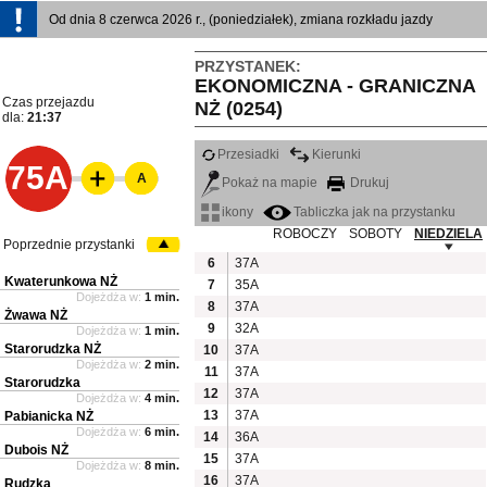
Od dnia 8 czerwca 2026 r., (poniedziałek), zmiana rozkładu jazdy
PRZYSTANEK:
EKONOMICZNA - GRANICZNA
Czas przejazdu
NŻ (0254)
dla:
21:37
Przesiadki
Kierunki
75A
A
Pokaż na mapie
Drukuj
ikony
Tabliczka jak na przystanku
ROBOCZY
SOBOTY
NIEDZIELA
Poprzednie przystanki
6
37A
Kwaterunkowa NŻ
7
35A
Dojeżdża w:
1 min.
8
37A
Żwawa NŻ
9
32A
Dojeżdża w:
1 min.
Starorudzka NŻ
10
37A
Dojeżdża w:
2 min.
11
37A
Starorudzka
12
37A
Dojeżdża w:
4 min.
13
37A
Pabianicka NŻ
Dojeżdża w:
6 min.
14
36A
Dubois NŻ
15
37A
Dojeżdża w:
8 min.
16
37A
Rudzka