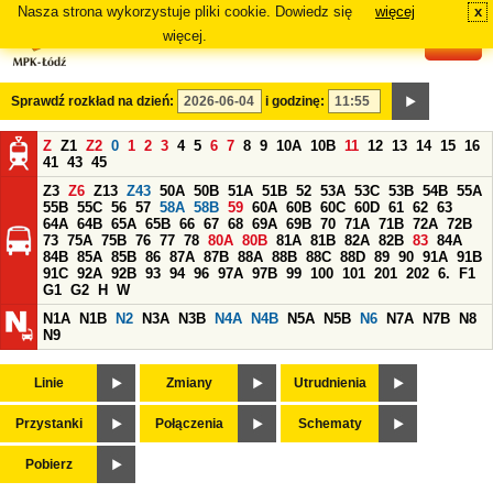
Nasza strona wykorzystuje pliki cookie. Dowiedz się
więcej
x
#
więcej.
Sprawdź rozkład na dzień:
i godzinę:
Z
Z1
Z2
0
1
2
3
4
5
6
7
8
9
10A
10B
11
12
13
14
15
16
41
43
45
Z3
Z6
Z13
Z43
50A
50B
51A
51B
52
53A
53C
53B
54B
55A
55B
55C
56
57
58A
58B
59
60A
60B
60C
60D
61
62
63
64A
64B
65A
65B
66
67
68
69A
69B
70
71A
71B
72A
72B
73
75A
75B
76
77
78
80A
80B
81A
81B
82A
82B
83
84A
84B
85A
85B
86
87A
87B
88A
88B
88C
88D
89
90
91A
91B
91C
92A
92B
93
94
96
97A
97B
99
100
101
201
202
6.
F1
G1
G2
H
W
N1A
N1B
N2
N3A
N3B
N4A
N4B
N5A
N5B
N6
N7A
N7B
N8
N9
Linie
Zmiany
Utrudnienia
Przystanki
Połączenia
Schematy
Pobierz