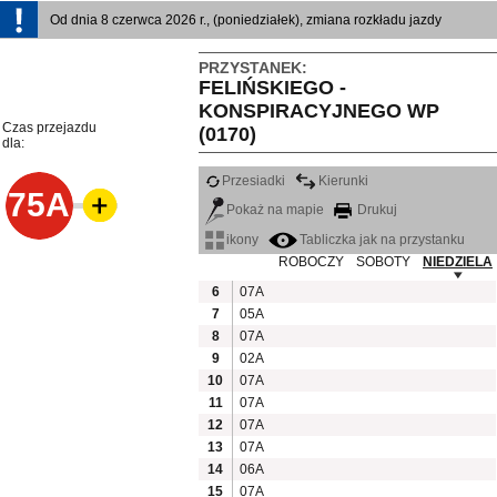
Od dnia 8 czerwca 2026 r., (poniedziałek), zmiana rozkładu jazdy
PRZYSTANEK:
FELIŃSKIEGO -
KONSPIRACYJNEGO WP
Czas przejazdu
(0170)
dla:
Przesiadki
Kierunki
75A
Pokaż na mapie
Drukuj
ikony
Tabliczka jak na przystanku
ROBOCZY
SOBOTY
NIEDZIELA
6
07A
7
05A
8
07A
9
02A
10
07A
11
07A
12
07A
13
07A
14
06A
15
07A