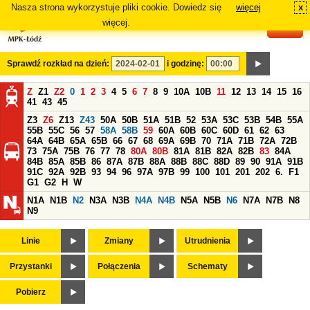
Nasza strona wykorzystuje pliki cookie. Dowiedz się
więcej
x
#
więcej.
Sprawdź rozkład na dzień:
i godzinę:
Z
Z1
Z2
0
1
2
3
4
5
6
7
8
9
10A
10B
11
12
13
14
15
16
41
43
45
Z3
Z6
Z13
Z43
50A
50B
51A
51B
52
53A
53C
53B
54B
55A
55B
55C
56
57
58A
58B
59
60A
60B
60C
60D
61
62
63
64A
64B
65A
65B
66
67
68
69A
69B
70
71A
71B
72A
72B
73
75A
75B
76
77
78
80A
80B
81A
81B
82A
82B
83
84A
84B
85A
85B
86
87A
87B
88A
88B
88C
88D
89
90
91A
91B
91C
92A
92B
93
94
96
97A
97B
99
100
101
201
202
6.
F1
G1
G2
H
W
N1A
N1B
N2
N3A
N3B
N4A
N4B
N5A
N5B
N6
N7A
N7B
N8
N9
Linie
Zmiany
Utrudnienia
Przystanki
Połączenia
Schematy
Pobierz