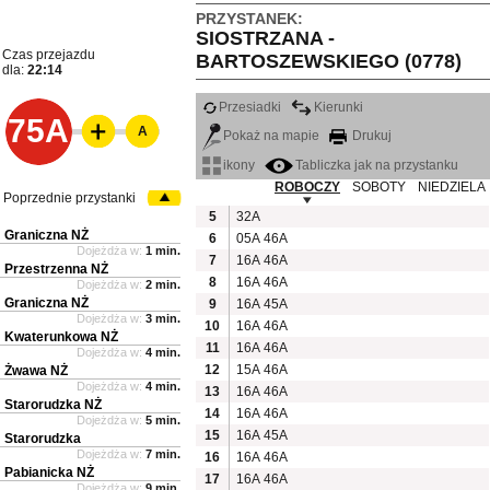
PRZYSTANEK:
SIOSTRZANA -
Czas przejazdu
BARTOSZEWSKIEGO (0778)
dla:
22:14
Przesiadki
Kierunki
75A
A
Pokaż na mapie
Drukuj
ikony
Tabliczka jak na przystanku
ROBOCZY
SOBOTY
NIEDZIELA
Poprzednie przystanki
5
32A
Graniczna NŻ
6
05A
46A
Dojeżdża w:
1 min.
7
16A
46A
Przestrzenna NŻ
8
16A
46A
Dojeżdża w:
2 min.
Graniczna NŻ
9
16A
45A
Dojeżdża w:
3 min.
10
16A
46A
Kwaterunkowa NŻ
11
16A
46A
Dojeżdża w:
4 min.
12
15A
46A
Żwawa NŻ
Dojeżdża w:
4 min.
13
16A
46A
Starorudzka NŻ
14
16A
46A
Dojeżdża w:
5 min.
15
16A
45A
Starorudzka
Dojeżdża w:
7 min.
16
16A
46A
Pabianicka NŻ
17
16A
46A
Dojeżdża w:
9 min.