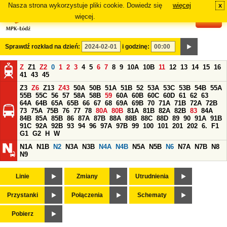
Nasza strona wykorzystuje pliki cookie. Dowiedz się
więcej
x
#
więcej.
Sprawdź rozkład na dzień:
i godzinę:
Z
Z1
Z2
0
1
2
3
4
5
6
7
8
9
10A
10B
11
12
13
14
15
16
41
43
45
Z3
Z6
Z13
Z43
50A
50B
51A
51B
52
53A
53C
53B
54B
55A
55B
55C
56
57
58A
58B
59
60A
60B
60C
60D
61
62
63
64A
64B
65A
65B
66
67
68
69A
69B
70
71A
71B
72A
72B
73
75A
75B
76
77
78
80A
80B
81A
81B
82A
82B
83
84A
84B
85A
85B
86
87A
87B
88A
88B
88C
88D
89
90
91A
91B
91C
92A
92B
93
94
96
97A
97B
99
100
101
201
202
6.
F1
G1
G2
H
W
N1A
N1B
N2
N3A
N3B
N4A
N4B
N5A
N5B
N6
N7A
N7B
N8
N9
Linie
Zmiany
Utrudnienia
Przystanki
Połączenia
Schematy
Pobierz