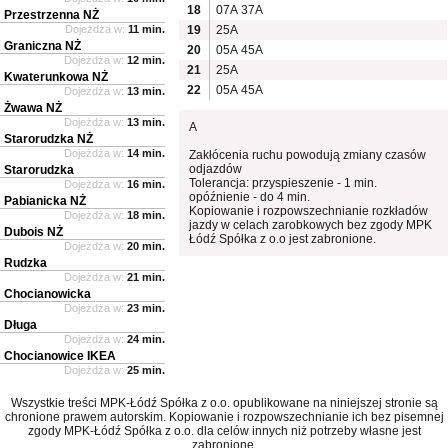
18
07A
37A
Przestrzenna NŻ
Dojeżdża w:
11 min.
19
25A
Graniczna NŻ
20
05A
45A
Dojeżdża w:
12 min.
21
25A
Kwaterunkowa NŻ
22
05A
45A
Dojeżdża w:
13 min.
Żwawa NŻ
Dojeżdża w:
13 min.
A
Starorudzka NŻ
Dojeżdża w:
14 min.
Zakłócenia ruchu powodują zmiany czasów
odjazdów
Starorudzka
Tolerancja: przyspieszenie - 1 min.
Dojeżdża w:
16 min.
opóźnienie - do 4 min.
Pabianicka NŻ
Kopiowanie i rozpowszechnianie rozkładów
Dojeżdża w:
18 min.
jazdy w celach zarobkowych bez zgody MPK
Dubois NŻ
Łódź Spółka z o.o jest zabronione.
Dojeżdża w:
20 min.
Rudzka
Dojeżdża w:
21 min.
Chocianowicka
Dojeżdża w:
23 min.
Długa
Dojeżdża w:
24 min.
Chocianowice IKEA
Dojeżdża w:
25 min.
Wszystkie treści MPK-Łódź Spółka z o.o. opublikowane na niniejszej stronie są
chronione prawem autorskim. Kopiowanie i rozpowszechnianie ich bez pisemnej
zgody MPK-Łódź Spółka z o.o. dla celów innych niż potrzeby własne jest
zabronione.