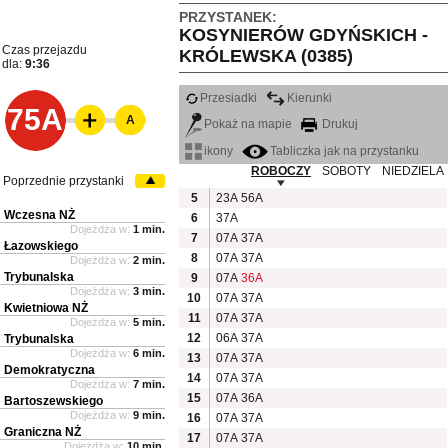
PRZYSTANEK:
KOSYNIERÓW GDYŃSKICH -
Czas przejazdu
KRÓLEWSKA (0385)
dla:
9:36
Przesiadki
Kierunki
75A
A
Pokaż na mapie
Drukuj
ikony
Tabliczka jak na przystanku
ROBOCZY
SOBOTY
NIEDZIELA
Poprzednie przystanki
5
23A
56A
Wczesna NŻ
6
37A
Dojeżdża w:
1 min.
7
07A
37A
Łazowskiego
8
07A
37A
Dojeżdża w:
2 min.
Trybunalska
9
07A
36A
Dojeżdża w:
3 min.
10
07A
37A
Kwietniowa NŻ
11
07A
37A
Dojeżdża w:
5 min.
12
06A
37A
Trybunalska
Dojeżdża w:
6 min.
13
07A
37A
Demokratyczna
14
07A
37A
Dojeżdża w:
7 min.
15
07A
36A
Bartoszewskiego
Dojeżdża w:
9 min.
16
07A
37A
Graniczna NŻ
17
07A
37A
Dojeżdża w:
10 min.