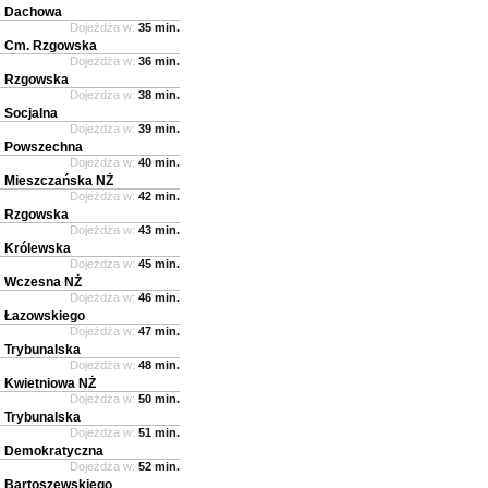
Dachowa
Dojeżdża w:
35 min.
Cm. Rzgowska
Dojeżdża w:
36 min.
Rzgowska
Dojeżdża w:
38 min.
Socjalna
Dojeżdża w:
39 min.
Powszechna
Dojeżdża w:
40 min.
Mieszczańska NŻ
Dojeżdża w:
42 min.
Rzgowska
Dojeżdża w:
43 min.
Królewska
Dojeżdża w:
45 min.
Wczesna NŻ
Dojeżdża w:
46 min.
Łazowskiego
Dojeżdża w:
47 min.
Trybunalska
Dojeżdża w:
48 min.
Kwietniowa NŻ
Dojeżdża w:
50 min.
Trybunalska
Dojeżdża w:
51 min.
Demokratyczna
Dojeżdża w:
52 min.
Bartoszewskiego