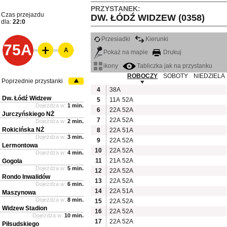
PRZYSTANEK:
Czas przejazdu
DW. ŁÓDŹ WIDZEW (0358)
dla:
22:0
Przesiadki
Kierunki
75A
A
Pokaż na mapie
Drukuj
ikony
Tabliczka jak na przystanku
ROBOCZY
SOBOTY
NIEDZIELA
Poprzednie przystanki
4
38A
Dw. Łódź Widzew
5
11A
52A
Dojeżdża w:
1 min.
6
22A
52A
Jurczyńskiego NŻ
7
22A
52A
Dojeżdża w:
2 min.
Rokicińska NŻ
8
22A
51A
Dojeżdża w:
3 min.
9
22A
52A
Lermontowa
10
22A
52A
Dojeżdża w:
4 min.
11
21A
52A
Gogola
Dojeżdża w:
5 min.
12
22A
52A
Rondo Inwalidów
13
22A
52A
Dojeżdża w:
6 min.
14
22A
51A
Maszynowa
Dojeżdża w:
8 min.
15
22A
52A
Widzew Stadion
16
22A
52A
Dojeżdża w:
10 min.
17
22A
52A
Piłsudskiego