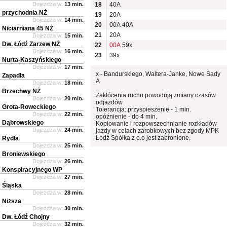
Dojeżdża w:
13 min.
18
40A
przychodnia NŻ
19
20A
Dojeżdża w:
14 min.
20
00A
40A
Niciarniana 45 NŻ
21
20A
Dojeżdża w:
15 min.
Dw. Łódź Zarzew NŻ
22
00A
59x
Dojeżdża w:
16 min.
23
39x
Nurta-Kaszyńskiego
Dojeżdża w:
17 min.
x - Bandurskiego, Waltera-Janke, Nowe Sady
Zapadła
A
Dojeżdża w:
18 min.
Brzechwy NŻ
Zakłócenia ruchu powodują zmiany czasów
Dojeżdża w:
20 min.
odjazdów
Grota-Roweckiego
Tolerancja: przyspieszenie - 1 min.
Dojeżdża w:
22 min.
opóźnienie - do 4 min.
Dąbrowskiego
Kopiowanie i rozpowszechnianie rozkładów
Dojeżdża w:
24 min.
jazdy w celach zarobkowych bez zgody MPK
Łódź Spółka z o.o jest zabronione.
Rydla
Dojeżdża w:
25 min.
Broniewskiego
Dojeżdża w:
26 min.
Konspiracyjnego WP
Dojeżdża w:
27 min.
Śląska
Dojeżdża w:
28 min.
Niższa
Dojeżdża w:
30 min.
Dw. Łódź Chojny
Dojeżdża w:
32 min.