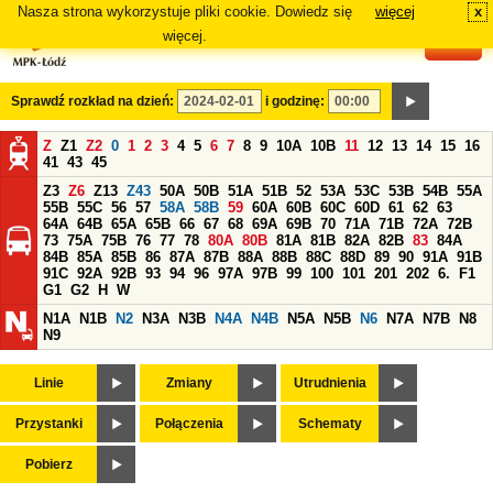
Nasza strona wykorzystuje pliki cookie. Dowiedz się
więcej
x
#
więcej.
Sprawdź rozkład na dzień:
i godzinę:
Z
Z1
Z2
0
1
2
3
4
5
6
7
8
9
10A
10B
11
12
13
14
15
16
41
43
45
Z3
Z6
Z13
Z43
50A
50B
51A
51B
52
53A
53C
53B
54B
55A
55B
55C
56
57
58A
58B
59
60A
60B
60C
60D
61
62
63
64A
64B
65A
65B
66
67
68
69A
69B
70
71A
71B
72A
72B
73
75A
75B
76
77
78
80A
80B
81A
81B
82A
82B
83
84A
84B
85A
85B
86
87A
87B
88A
88B
88C
88D
89
90
91A
91B
91C
92A
92B
93
94
96
97A
97B
99
100
101
201
202
6.
F1
G1
G2
H
W
N1A
N1B
N2
N3A
N3B
N4A
N4B
N5A
N5B
N6
N7A
N7B
N8
N9
Linie
Zmiany
Utrudnienia
Przystanki
Połączenia
Schematy
Pobierz