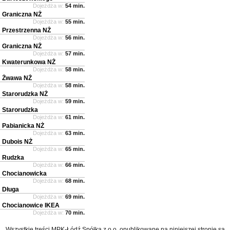
Dojeżdża w:
54 min.
Graniczna NŻ
Dojeżdża w:
55 min.
Przestrzenna NŻ
Dojeżdża w:
56 min.
Graniczna NŻ
Dojeżdża w:
57 min.
Kwaterunkowa NŻ
Dojeżdża w:
58 min.
Żwawa NŻ
Dojeżdża w:
58 min.
Starorudzka NŻ
Dojeżdża w:
59 min.
Starorudzka
Dojeżdża w:
61 min.
Pabianicka NŻ
Dojeżdża w:
63 min.
Dubois NŻ
Dojeżdża w:
65 min.
Rudzka
Dojeżdża w:
66 min.
Chocianowicka
Dojeżdża w:
68 min.
Długa
Dojeżdża w:
69 min.
Chocianowice IKEA
Dojeżdża w:
70 min.
Wszystkie treści MPK-Łódź Spółka z o.o. opublikowane na niniejszej stronie są