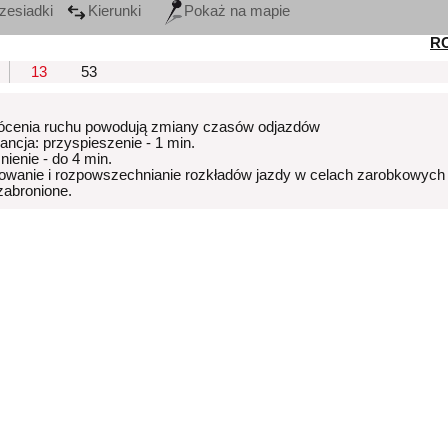
zesiadki
Kierunki
Pokaż na mapie
R
13
53
ócenia ruchu powodują zmiany czasów odjazdów
rancja: przyspieszenie - 1 min.
nienie - do 4 min.
owanie i rozpowszechnianie rozkładów jazdy w celach zarobkowych
 zabronione.