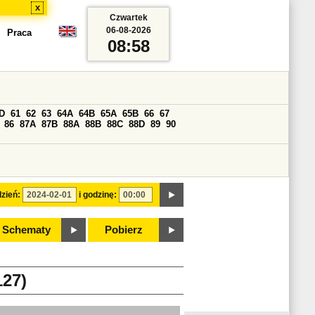
x
Czwartek
06-08-2026
Praca
08:58
D
61
62
63
64A
64B
65A
65B
66
67
86
87A
87B
88A
88B
88C
88D
89
90
zień:
i godzinę:
Schematy
Pobierz
27)