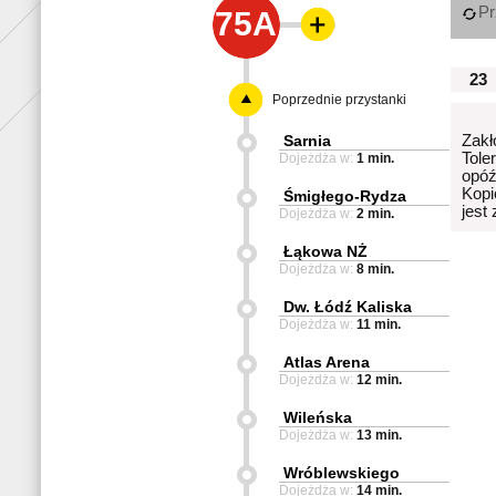
Pr
75A
23
Poprzednie przystanki
Sarnia
Zakł
Tole
Dojeżdża w:
1 min.
opóź
Kopi
Śmigłego-Rydza
jest
Dojeżdża w:
2 min.
Łąkowa NŻ
Dojeżdża w:
8 min.
Dw. Łódź Kaliska
Dojeżdża w:
11 min.
Atlas Arena
Dojeżdża w:
12 min.
Wileńska
Dojeżdża w:
13 min.
Wróblewskiego
Dojeżdża w:
14 min.