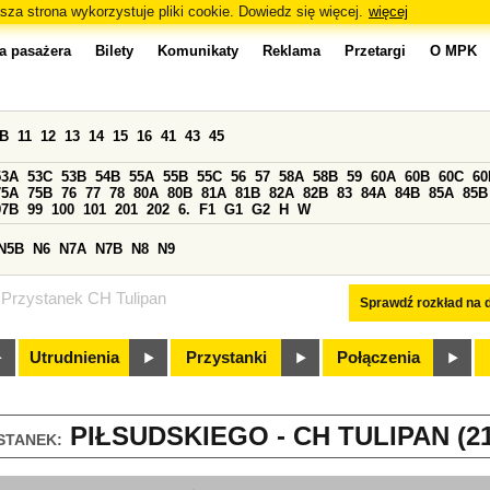
sza strona wykorzystuje pliki cookie. Dowiedz się więcej.
więcej
a pasażera
Bilety
Komunikaty
Reklama
Przetargi
O MPK
0B
11
12
13
14
15
16
41
43
45
53A
53C
53B
54B
55A
55B
55C
56
57
58A
58B
59
60A
60B
60C
60
75A
75B
76
77
78
80A
80B
81A
81B
82A
82B
83
84A
84B
85A
85B
97B
99
100
101
201
202
6.
F1
G1
G2
H
W
N5B
N6
N7A
N7B
N8
N9
Przystanek CH Tulipan
Sprawdź rozkład na d
Utrudnienia
Przystanki
Połączenia
PIŁSUDSKIEGO - CH TULIPAN (21
STANEK: