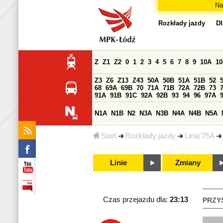
Na
Rozkłady jazdy
Dl
Z
Z1
Z2
0
1
2
3
4
5
6
7
8
9
10A
1
Z3
Z6
Z13
Z43
50A
50B
51A
51B
52
68
69A
69B
70
71A
71B
72A
72B
73
91A
91B
91C
92A
92B
93
94
96
97A
N1A
N1B
N2
N3A
N3B
N4A
N4B
N5A
Start
Rozkłady jazdy
Linia 75A
Linie
Zmiany
Czas przejazdu dla:
23:13
PRZY