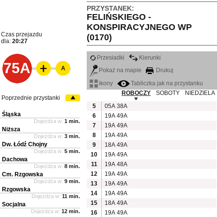
PRZYSTANEK:
FELIŃSKIEGO -
KONSPIRACYJNEGO WP
Czas przejazdu
(0170)
dla:
20:27
Przesiadki
Kierunki
75A
A
Pokaż na mapie
Drukuj
ikony
Tabliczka jak na przystanku
ROBOCZY
SOBOTY
NIEDZIELA
Poprzednie przystanki
5
05A
38A
Śląska
6
19A
49A
Dojeżdża w:
1 min.
7
19A
49A
Niższa
8
19A
49A
Dojeżdża w:
3 min.
Dw. Łódź Chojny
9
18A
49A
Dojeżdża w:
5 min.
10
19A
49A
Dachowa
11
19A
48A
Dojeżdża w:
8 min.
12
19A
49A
Cm. Rzgowska
Dojeżdża w:
9 min.
13
19A
49A
Rzgowska
14
19A
49A
Dojeżdża w:
11 min.
15
18A
49A
Socjalna
Dojeżdża w:
12 min.
16
19A
49A