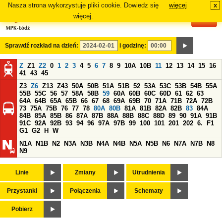
Nasza strona wykorzystuje pliki cookie. Dowiedz się
więcej
x
#
więcej.
Sprawdź rozkład na dzień:
i godzinę:
Z
Z1
Z2
0
1
2
3
4
5
6
7
8
9
10A
10B
11
12
13
14
15
16
41
43
45
Z3
Z6
Z13
Z43
50A
50B
51A
51B
52
53A
53C
53B
54B
55A
55B
55C
56
57
58A
58B
59
60A
60B
60C
60D
61
62
63
64A
64B
65A
65B
66
67
68
69A
69B
70
71A
71B
72A
72B
73
75A
75B
76
77
78
80A
80B
81A
81B
82A
82B
83
84A
84B
85A
85B
86
87A
87B
88A
88B
88C
88D
89
90
91A
91B
91C
92A
92B
93
94
96
97A
97B
99
100
101
201
202
6.
F1
G1
G2
H
W
N1A
N1B
N2
N3A
N3B
N4A
N4B
N5A
N5B
N6
N7A
N7B
N8
N9
Linie
Zmiany
Utrudnienia
Przystanki
Połączenia
Schematy
Pobierz