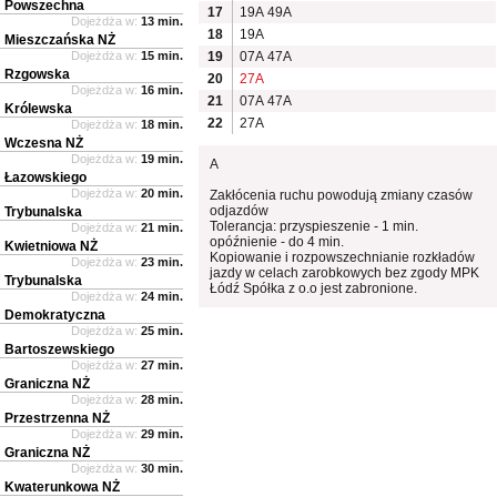
Powszechna
17
19A
49A
Dojeżdża w:
13 min.
18
19A
Mieszczańska NŻ
Dojeżdża w:
15 min.
19
07A
47A
Rzgowska
20
27A
Dojeżdża w:
16 min.
21
07A
47A
Królewska
22
27A
Dojeżdża w:
18 min.
Wczesna NŻ
Dojeżdża w:
19 min.
A
Łazowskiego
Dojeżdża w:
20 min.
Zakłócenia ruchu powodują zmiany czasów
odjazdów
Trybunalska
Tolerancja: przyspieszenie - 1 min.
Dojeżdża w:
21 min.
opóźnienie - do 4 min.
Kwietniowa NŻ
Kopiowanie i rozpowszechnianie rozkładów
Dojeżdża w:
23 min.
jazdy w celach zarobkowych bez zgody MPK
Trybunalska
Łódź Spółka z o.o jest zabronione.
Dojeżdża w:
24 min.
Demokratyczna
Dojeżdża w:
25 min.
Bartoszewskiego
Dojeżdża w:
27 min.
Graniczna NŻ
Dojeżdża w:
28 min.
Przestrzenna NŻ
Dojeżdża w:
29 min.
Graniczna NŻ
Dojeżdża w:
30 min.
Kwaterunkowa NŻ