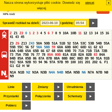
Nasza strona wykorzystuje pliki cookie. Dowiedz się
więcej
x
#
więcej.
Sprawdź rozkład na dzień:
i godzinę:
Z
Z1
Z2
0
1
2
3
4
5
6
7
8
9
10A
10B
11
12
13
14
15
16
41
43
45
Z3
Z6
Z13
Z43
50A
50B
51A
51B
52
53A
53C
53B
54B
55A
55B
55C
56
57
58A
58B
59
60A
60B
60C
60D
61
62
63
64A
64B
65A
65B
66
67
68
69A
69B
70
71A
71B
72A
72B
73
75A
75B
76
77
78
80A
80B
81A
81B
82A
82B
83
84A
84B
85A
85B
86
87A
87B
88A
88B
88C
88D
89
90
91A
91B
91C
92A
92B
93
94
96
97A
97B
99
100
101
201
202
6.
F1
G1
G2
H
W
N1A
N1B
N2
N3A
N3B
N4A
N4B
N5A
N5B
N6
N7A
N7B
N8
N9
Linie
Zmiany
Utrudnienia
Przystanki
Połączenia
Schematy
Pobierz