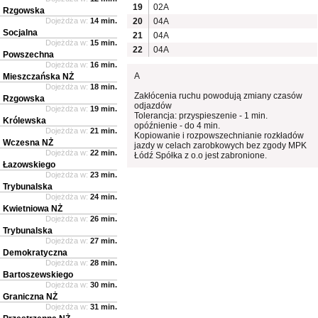
19
02A
Rzgowska
Dojeżdża w:
14 min.
20
04A
Socjalna
21
04A
Dojeżdża w:
15 min.
22
04A
Powszechna
Dojeżdża w:
16 min.
A
Mieszczańska NŻ
Dojeżdża w:
18 min.
Zakłócenia ruchu powodują zmiany czasów
Rzgowska
odjazdów
Dojeżdża w:
19 min.
Tolerancja: przyspieszenie - 1 min.
Królewska
opóźnienie - do 4 min.
Dojeżdża w:
21 min.
Kopiowanie i rozpowszechnianie rozkładów
Wczesna NŻ
jazdy w celach zarobkowych bez zgody MPK
Dojeżdża w:
22 min.
Łódź Spółka z o.o jest zabronione.
Łazowskiego
Dojeżdża w:
23 min.
Trybunalska
Dojeżdża w:
24 min.
Kwietniowa NŻ
Dojeżdża w:
26 min.
Trybunalska
Dojeżdża w:
27 min.
Demokratyczna
Dojeżdża w:
28 min.
Bartoszewskiego
Dojeżdża w:
30 min.
Graniczna NŻ
Dojeżdża w:
31 min.