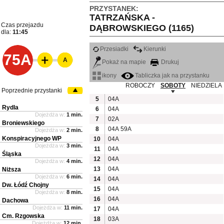
PRZYSTANEK:
TATRZAŃSKA -
Czas przejazdu
DĄBROWSKIEGO (1165)
dla:
11:45
Przesiadki
Kierunki
75A
A
Pokaż na mapie
Drukuj
ikony
Tabliczka jak na przystanku
ROBOCZY
SOBOTY
NIEDZIELA
Poprzednie przystanki
5
04A
Rydla
6
04A
Dojeżdża w:
1 min.
7
02A
Broniewskiego
8
04A
59A
Dojeżdża w:
2 min.
Konspiracyjnego WP
10
04A
Dojeżdża w:
3 min.
11
04A
Śląska
12
04A
Dojeżdża w:
4 min.
13
04A
Niższa
Dojeżdża w:
6 min.
14
04A
Dw. Łódź Chojny
15
04A
Dojeżdża w:
8 min.
16
04A
Dachowa
Dojeżdża w:
11 min.
17
04A
Cm. Rzgowska
18
03A
Dojeżdża w:
12 min.