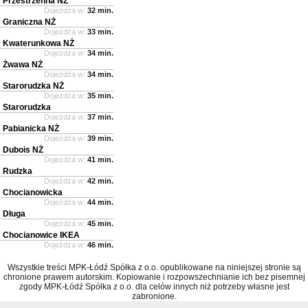
Przestrzenna NŻ
Dojeżdża w:
32 min.
Graniczna NŻ
Dojeżdża w:
33 min.
Kwaterunkowa NŻ
Dojeżdża w:
34 min.
Żwawa NŻ
Dojeżdża w:
34 min.
Starorudzka NŻ
Dojeżdża w:
35 min.
Starorudzka
Dojeżdża w:
37 min.
Pabianicka NŻ
Dojeżdża w:
39 min.
Dubois NŻ
Dojeżdża w:
41 min.
Rudzka
Dojeżdża w:
42 min.
Chocianowicka
Dojeżdża w:
44 min.
Długa
Dojeżdża w:
45 min.
Chocianowice IKEA
Dojeżdża w:
46 min.
Wszystkie treści MPK-Łódź Spółka z o.o. opublikowane na niniejszej stronie są
chronione prawem autorskim. Kopiowanie i rozpowszechnianie ich bez pisemnej
zgody MPK-Łódź Spółka z o.o. dla celów innych niż potrzeby własne jest
zabronione.