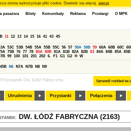
sza strona wykorzystuje pliki cookie. Dowiedz się więcej.
więcej
a pasażera
Bilety
Komunikaty
Reklama
Przetargi
O MPK
0B
11
12
13
14
15
16
41
43
45
53A
53C
53B
54B
55A
55B
55C
56
57
58A
58B
59
60A
60B
60C
60
75A
75B
76
77
78
80A
80B
81A
81B
82A
82B
83
84A
84B
85A
85B
97B
99
100
101
201
202
6.
F1
G1
G2
H
W
N5B
N6
N7A
N7B
N8
N9
Przystanek Dw. Łódź Fabryczna
Sprawdź rozkład na d
Utrudnienia
Przystanki
Połączenia
DW. ŁÓDŹ FABRYCZNA (2163)
STANEK: