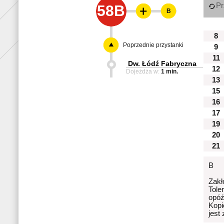
Pr
58B
B
8
Poprzednie przystanki
9
11
Dw. Łódź Fabryczna
12
Dojeżdża w:
1 min.
13
15
16
17
19
20
21
B
Zakł
Tole
opóź
Kopi
jest