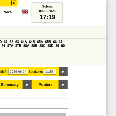
x
Sobota
08-08-2026
Praca
17:19
D
61
62
63
64A
64B
65A
65B
66
67
86
87A
87B
88A
88B
88C
88D
89
90
zień:
i godzinę:
Schematy
Pobierz