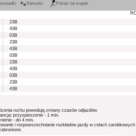
zesiadki
Kierunki
Pokaż na mapie
R
23B
43B
03B
23B
43B
03B
23B
43B
03B
23B
43B
ócenia ruchu powodują zmiany czasów odjazdów
rancja: przyspieszenie - 1 min.
nienie - do 4 min.
owanie i rozpowszechnianie rozkładów jazdy w celach zarobkowych
 zabronione.