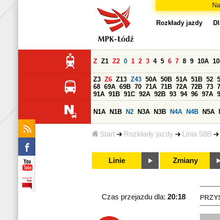
Na
Rozkłady jazdy
Dl
Z
Z1
Z2
0
1
2
3
4
5
6
7
8
9
10A
1
Z3
Z6
Z13
Z43
50A
50B
51A
51B
52
68
69A
69B
70
71A
71B
72A
72B
73
91A
91B
91C
92A
92B
93
94
96
97A
N1A
N1B
N2
N3A
N3B
N4A
N4B
N5A
Start
Rozkłady jazdy
Linia 58B
Linie
Zmiany
Czas przejazdu dla:
20:18
PRZY