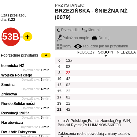
PRZYSTANEK:
BRZEZIŃSKA - ŚNIEŻNA NŻ
Czas przejazdu
(0079)
dla:
8:22
Przesiadki
Kierunki
53B
Pokaż na mapie
Drukuj
ikony
Tabliczka jak na przystanku
ROBOCZY
SOBOTY
NIEDZIELA
Poprzednie przystanki
0
12x
Łomnicka NŻ
6
02
Dojeżdża w:
1 min.
8
22
Wojska Polskiego
10
42
Dojeżdża w:
3 min.
Smutna
13
02
Dojeżdża w:
4 min.
15
22
Źródłowa
17
02
Dojeżdża w:
6 min.
19
22
Rondo Solidarności
Dojeżdża w:
7 min.
21
42
Rewolucji 1905r.
Dojeżdża w:
8 min.
x - p.W. Polskiego,Franciszkańską,Org. WIN,
Narutowicza
Bałucki Rynek,ZAJ LIMANOWSKIEGO
Dojeżdża w:
10 min.
Dw. Łódź Fabryczna
Zakłócenia ruchu powodują zmiany czasów
Dojeżdża w:
12 min.