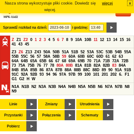
Nasza strona wykorzystuje pliki cookie. Dowiedz się
więcej
x
#
więcej.
Sprawdź rozkład na dzień:
i godzinę:
Z
Z1
Z2
0
1
2
3
4
5
6
7
8
9
10A
10B
11
12
13
14
15
16
41
43
45
Z3
Z6
Z13
Z43
50A
50B
51A
51B
52
53A
53C
53B
54B
55A
55B
55C
56
57
58A
58B
59
60A
60B
60C
60D
61
62
63
64A
64B
65A
65B
66
67
68
69A
69B
70
71A
71B
72A
72B
73
75A
75B
76
77
78
80A
80B
81A
81B
82A
82B
83
84A
84B
85A
85B
86
87A
87B
88A
88B
88C
88D
89
90
91A
91B
91C
92A
92B
93
94
96
97A
97B
99
100
101
201
202
6.
F1
G1
G2
H
W
N1A
N1B
N2
N3A
N3B
N4A
N4B
N5A
N5B
N6
N7A
N7B
N8
N9
Linie
Zmiany
Utrudnienia
Przystanki
Połączenia
Schematy
Pobierz