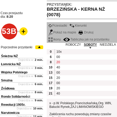
PRZYSTANEK:
BRZEZIŃSKA - KERNA NŻ
Czas przejazdu
(0078)
dla:
8:20
Przesiadki
Kierunki
53B
Pokaż na mapie
Drukuj
ikony
Tabliczka jak na przystanku
ROBOCZY
SOBOTY
NIEDZIELA
Poprzednie przystanki
0
10x
Śnieżna NŻ
6
00
Dojeżdża w:
2 min.
8
20
Łomnicka NŻ
10
40
Dojeżdża w:
3 min.
Wojska Polskiego
13
00
Dojeżdża w:
5 min.
15
20
Smutna
17
00
Dojeżdża w:
6 min.
19
20
Źródłowa
Dojeżdża w:
8 min.
21
40
Rondo Solidarności
Dojeżdża w:
9 min.
x - p.W. Polskiego,Franciszkańską,Org. WIN,
Rewolucji 1905r.
Bałucki Rynek,ZAJ LIMANOWSKIEGO
Dojeżdża w:
10 min.
Narutowicza
Zakłócenia ruchu powodują zmiany czasów
Dojeżdża w:
12 min.