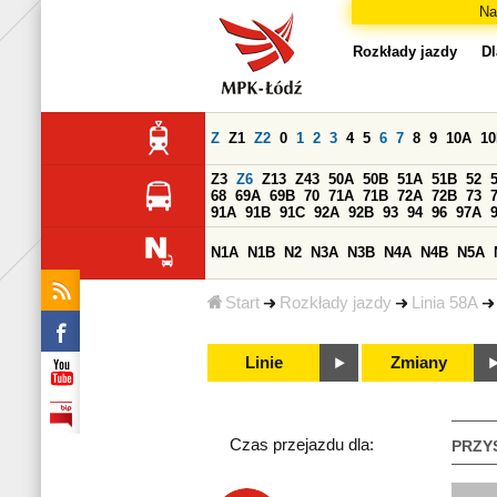
Na
Rozkłady jazdy
Dl
Z
Z1
Z2
0
1
2
3
4
5
6
7
8
9
10A
1
Z3
Z6
Z13
Z43
50A
50B
51A
51B
52
68
69A
69B
70
71A
71B
72A
72B
73
91A
91B
91C
92A
92B
93
94
96
97A
N1A
N1B
N2
N3A
N3B
N4A
N4B
N5A
Start
Rozkłady jazdy
Linia 58A
Linie
Zmiany
Czas przejazdu dla:
PRZY