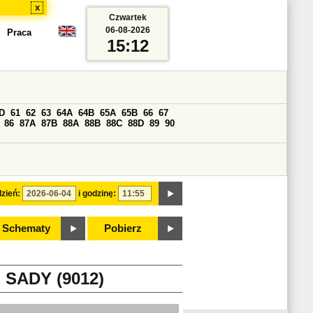
x
Czwartek
06-08-2026
Praca
15:12
D
61
62
63
64A
64B
65A
65B
66
67
86
87A
87B
88A
88B
88C
88D
89
90
zień:
i godzinę:
Schematy
Pobierz
SADY (9012)