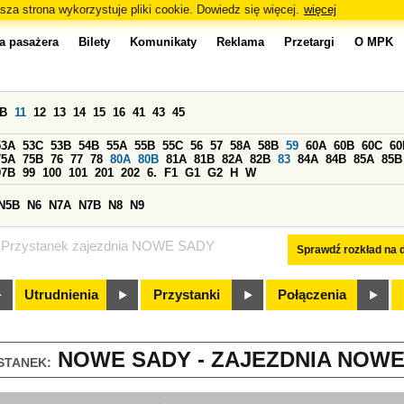
sza strona wykorzystuje pliki cookie. Dowiedz się więcej.
więcej
a pasażera
Bilety
Komunikaty
Reklama
Przetargi
O MPK
0B
11
12
13
14
15
16
41
43
45
53A
53C
53B
54B
55A
55B
55C
56
57
58A
58B
59
60A
60B
60C
60
75A
75B
76
77
78
80A
80B
81A
81B
82A
82B
83
84A
84B
85A
85B
97B
99
100
101
201
202
6.
F1
G1
G2
H
W
N5B
N6
N7A
N7B
N8
N9
Przystanek zajezdnia NOWE SADY
Sprawdź rozkład na d
Utrudnienia
Przystanki
Połączenia
NOWE SADY - ZAJEZDNIA NOWE 
STANEK: