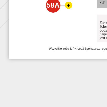
Pr
58A
Zakł
Tole
opóź
Kopi
jest
Wszystkie treści MPK-Łódź Spółka z o.o. op