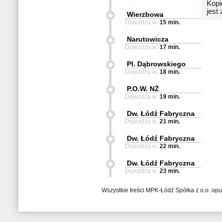
Kopi
jest
Wierzbowa
Dojeżdża w:
15 min.
Narutowicza
Dojeżdża w:
17 min.
Pl. Dąbrowskiego
Dojeżdża w:
18 min.
P.O.W. NŻ
Dojeżdża w:
19 min.
Dw. Łódź Fabryczna
Dojeżdża w:
21 min.
Dw. Łódź Fabryczna
Dojeżdża w:
22 min.
Dw. Łódź Fabryczna
Dojeżdża w:
23 min.
Wszystkie treści MPK-Łódź Spółka z o.o. op