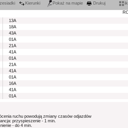
zesiadki
Kierunki
Pokaż na mapie
Drukuj
i
R
13A
18A
43A
01A
21A
41A
01A
21A
41A
01A
16A
41A
01A
ócenia ruchu powodują zmiany czasów odjazdów
rancja: przyspieszenie - 1 min.
nienie - do 4 min.