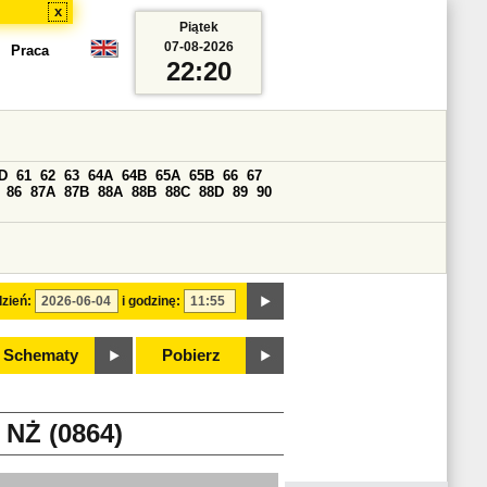
x
Piątek
07-08-2026
Praca
22:20
D
61
62
63
64A
64B
65A
65B
66
67
86
87A
87B
88A
88B
88C
88D
89
90
zień:
i godzinę:
Schematy
Pobierz
NŻ (0864)