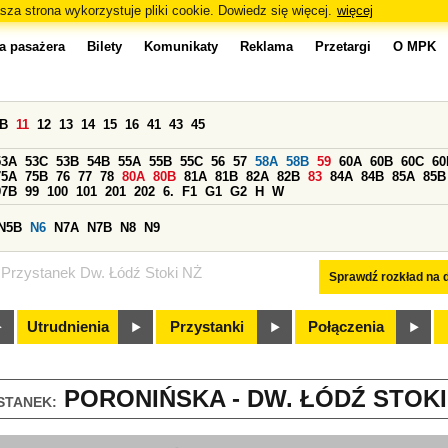
sza strona wykorzystuje pliki cookie. Dowiedz się więcej.
więcej
a pasażera
Bilety
Komunikaty
Reklama
Przetargi
O MPK
0B
11
12
13
14
15
16
41
43
45
53A
53C
53B
54B
55A
55B
55C
56
57
58A
58B
59
60A
60B
60C
60
75A
75B
76
77
78
80A
80B
81A
81B
82A
82B
83
84A
84B
85A
85B
97B
99
100
101
201
202
6.
F1
G1
G2
H
W
N5B
N6
N7A
N7B
N8
N9
Przystanek Dw. Łódź Stoki NŻ
Sprawdź rozkład na d
Utrudnienia
Przystanki
Połączenia
PORONIŃSKA - DW. ŁÓDŹ STOKI 
STANEK: