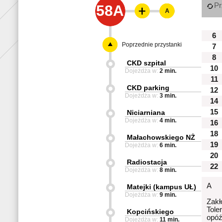
Pr
58A
A
6
Poprzednie przystanki
7
8
CKD szpital
10
Dojeżdża w:
2 min.
11
CKD parking
12
Dojeżdża w:
3 min.
14
15
Niciarniana
Dojeżdża w:
4 min.
16
18
Małachowskiego NŻ
19
Dojeżdża w:
6 min.
20
Radiostacja
22
Dojeżdża w:
8 min.
A
Matejki (kampus UŁ)
Dojeżdża w:
9 min.
Zakł
Tole
Kopcińskiego
opóź
Dojeżdża w:
11 min.