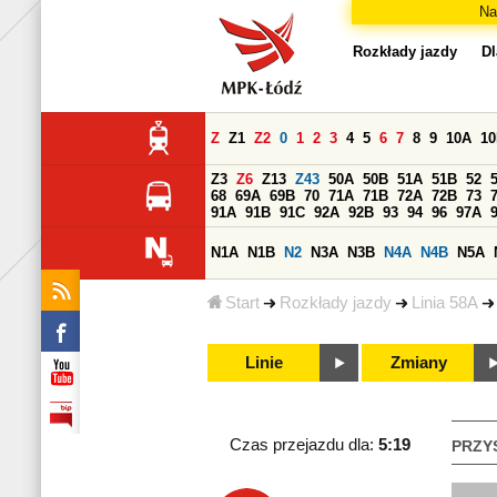
Na
Rozkłady jazdy
Dl
Z
Z1
Z2
0
1
2
3
4
5
6
7
8
9
10A
1
Z3
Z6
Z13
Z43
50A
50B
51A
51B
52
68
69A
69B
70
71A
71B
72A
72B
73
91A
91B
91C
92A
92B
93
94
96
97A
N1A
N1B
N2
N3A
N3B
N4A
N4B
N5A
Start
Rozkłady jazdy
Linia 58A
Linie
Zmiany
Czas przejazdu dla:
5:19
PRZY